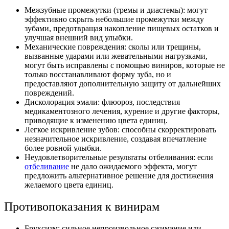
Межзубные промежутки (тремы и диастемы): могут
эффективно скрыть небольшие промежутки между
зубами, предотвращая накопление пищевых остатков и
улучшая внешний вид улыбки.
Механические повреждения: сколы или трещины,
вызванные ударами или жевательными нагрузками,
могут быть исправлены с помощью виниров, которые не
только восстанавливают форму зуба, но и
предоставляют дополнительную защиту от дальнейших
повреждений.
Дисколорация эмали: флюороз, последствия
медикаментозного лечения, курение и другие факторы,
приводящие к изменению цвета единиц.
Легкое искривление зубов: способны скорректировать
незначительное искривление, создавая впечатление
более ровной улыбки.
Неудовлетворительные результаты отбеливания: если
отбеливание
не дало ожидаемого эффекта, могут
предложить альтернативное решение для достижения
желаемого цвета единиц.
Противопоказания к винирам
Бруксизм: сильное непроизвольное сжимание или