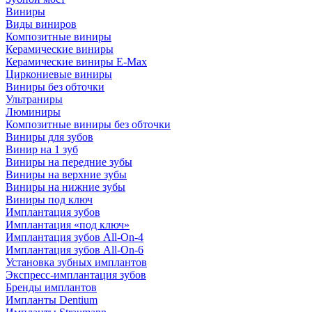
Виниры
Виды виниров
Композитные виниры
Керамические виниры
Керамические виниры E-Max
Циркониевые виниры
Виниры без обточки
Ультраниры
Люминиры
Композитные виниры без обточки
Виниры для зубов
Винир на 1 зуб
Виниры на передние зубы
Виниры на верхние зубы
Виниры на нижние зубы
Виниры под ключ
Имплантация зубов
Имплантация «под ключ»
Имплантация зубов All-On-4
Имплантация зубов All-On-6
Установка зубных имплантов
Экспресс-имплантация зубов
Бренды имплантов
Импланты Dentium