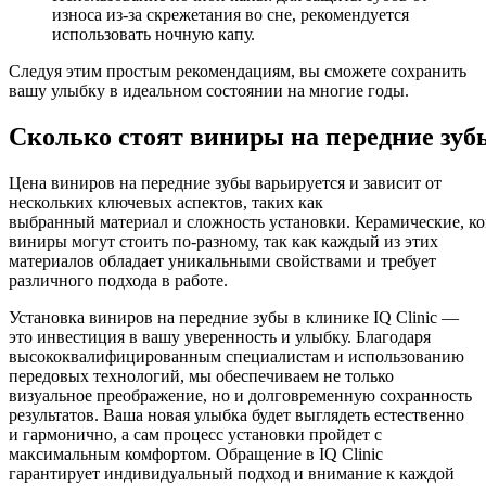
износа из-за скрежетания во сне, рекомендуется
использовать ночную капу.
Следуя этим простым рекомендациям, вы сможете сохранить
вашу улыбку в идеальном состоянии на многие годы.
Сколько
стоят
виниры
на
передние
зуб
Цена
виниров
на
передние
зубы
варьируется и зависит от
нескольких ключевых аспектов, таких как
выбранный
материал
и
сложность
установки.
Керамические
,
к
виниры могут стоить по-разному, так как каждый из этих
материалов обладает уникальными свойствами и требует
различного подхода в работе.
Установка виниров на передние зубы в клинике IQ Clinic —
это инвестиция в вашу уверенность и улыбку. Благодаря
высококвалифицированным специалистам и использованию
передовых технологий, мы обеспечиваем не только
визуальное преображение, но и долговременную сохранность
результатов. Ваша новая улыбка будет выглядеть естественно
и гармонично, а сам процесс установки пройдет с
максимальным комфортом. Обращение в IQ Clinic
гарантирует индивидуальный подход и внимание к каждой