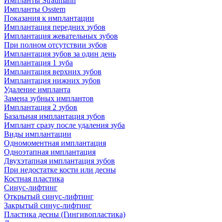
Импланты Straumann
Импланты Osstem
Показания к имплантации
Имплантация передних зубов
Имплантация жевательных зубов
При полном отсутствии зубов
Имплантация зубов за один день
Имплантация 1 зуба
Имплантация верхних зубов
Имплантация нижних зубов
Удаление импланта
Замена зубных имплантов
Имплантация 2 зубов
Базальная имплантация зубов
Имплант сразу после удаления зуба
Виды имплантации
Одномоментная имплантация
Одноэтапная имплантация
Двухэтапная имплантация зубов
При недостатке кости или десны
Костная пластика
Синус-лифтинг
Открытый синус-лифтинг
Закрытый синус-лифтинг
Пластика десны (Гингивопластика)