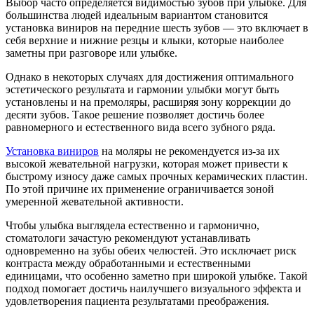
Выбор часто определяется видимостью зубов при улыбке. Для
большинства людей идеальным вариантом становится
установка виниров на передние шесть зубов — это включает в
себя верхние и нижние резцы и клыки, которые наиболее
заметны при разговоре или улыбке.
Однако в некоторых случаях для достижения оптимального
эстетического результата и гармонии улыбки могут быть
установлены и на премоляры, расширяя зону коррекции до
десяти зубов. Такое решение позволяет достичь более
равномерного и естественного вида всего зубного ряда.
Установка виниров
на моляры не рекомендуется из-за их
высокой жевательной нагрузки, которая может привести к
быстрому износу даже самых прочных керамических пластин.
По этой причине их применение ограничивается зоной
умеренной жевательной активности.
Чтобы улыбка выглядела естественно и гармонично,
стоматологи зачастую рекомендуют устанавливать
одновременно на зубы обеих челюстей. Это исключает риск
контраста между обработанными и естественными
единицами, что особенно заметно при широкой улыбке. Такой
подход помогает достичь наилучшего визуального эффекта и
удовлетворения пациента результатами преображения.