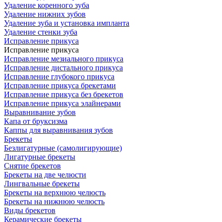
Удаление коренного зуба
Удаление нижних зубов
Удаление зуба и установка импланта
Удаление стенки зуба
Исправление прикуса
Исправление прикуса
Исправление мезиального прикуса
Исправление дистального прикуса
Исправление глубокого прикуса
Исправление прикуса брекетами
Исправление прикуса без брекетов
Исправление прикуса элайнерами
Выравнивание зубов
Капа от бруксизма
Каппы для выравнивания зубов
Брекеты
Безлигатурные (самолигирующие)
Лигатурные брекеты
Снятие брекетов
Брекеты на две челюсти
Лингвальные брекеты
Брекеты на верхнюю челюсть
Брекеты на нижнюю челюсть
Виды брекетов
Керамические брекеты