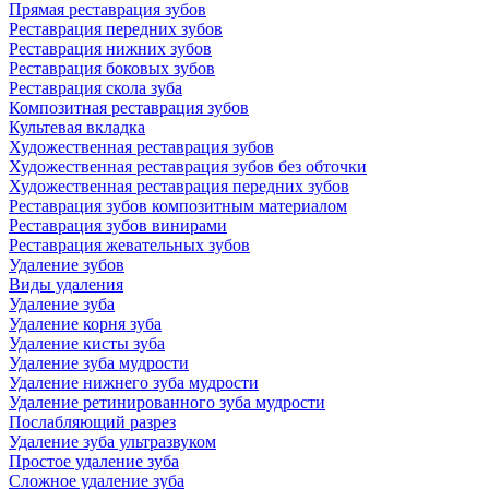
Прямая реставрация зубов
Реставрация передних зубов
Реставрация нижних зубов
Реставрация боковых зубов
Реставрация скола зуба
Композитная реставрация зубов
Культевая вкладка
Художественная реставрация зубов
Художественная реставрация зубов без обточки
Художественная реставрация передних зубов
Реставрация зубов композитным материалом
Реставрация зубов винирами
Реставрация жевательных зубов
Удаление зубов
Виды удаления
Удаление зуба
Удаление корня зуба
Удаление кисты зуба
Удаление зуба мудрости
Удаление нижнего зуба мудрости
Удаление ретинированного зуба мудрости
Послабляющий разрез
Удаление зуба ультразвуком
Простое удаление зуба
Сложное удаление зуба