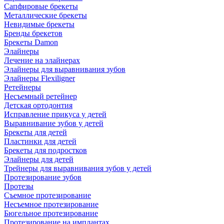
Сапфировые брекеты
Металлические брекеты
Невидимые брекеты
Бренды брекетов
Брекеты Damon
Элайнеры
Лечение на элайнерах
Элайнеры для выравнивания зубов
Элайнеры Flexiligner
Ретейнеры
Несъемный ретейнер
Детская ортодонтия
Исправление прикуса у детей
Выравнивание зубов у детей
Брекеты для детей
Пластинки для детей
Брекеты для подростков
Элайнеры для детей
Трейнеры для выравнивания зубов у детей
Протезирование зубов
Протезы
Съемное протезирование
Несъемное протезирование
Бюгельное протезирование
Протезирование на имплантах