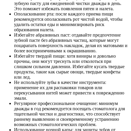
зубную пасту для ежедневной чистки дважды в день.
Это поможет избежать появления пятен и налета.
Ополаскивание рта: после каждого приема пищи
рекомендуется ополаскивать рот чистой водой, чтобы
удалить остатки еды и минимизировать риск
образования налета.
Избегайте абразивных паст: отдавайте предпочтение
зубной пасте без абразивных частиц, которые могут
поцарапать поверхность накладок, делая их матовыми и
более восприимчивыми к окрашиванию.
Избегайте твердой пищи: хотя виниры и довольно
прочны, они могут треснуть или отколоться при
слишком сильном давлении. Избегайте кусать твердые
продукты, такие как сырые овощи, твердые конфеты
или лед.
Не используйте зубы в качестве инструмента:
применение их для распаковки товаров или
перекусывания нитей может привести к повреждению
эмали.
Регулярное профессиональное очищение: минимум
дважды в год рекомендуется посещать стоматолога для
тщательной чистки и диагностики, что способствует
раннему выявлению и своевременному устранению
возможных стоматологических проблем.
Использование ночной капы: для защиты зубов от