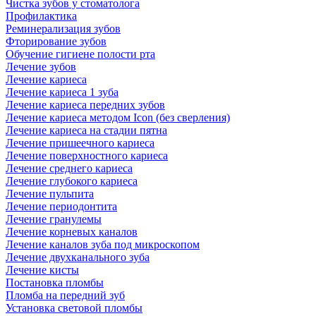
Чистка зубов у стоматолога
Профилактика
Реминерализация зубов
Фторирование зубов
Обучение гигиене полости рта
Лечение зубов
Лечение кариеса
Лечение кариеса 1 зуба
Лечение кариеса передних зубов
Лечение кариеса методом Icon (без сверления)
Лечение кариеса на стадии пятна
Лечение пришеечного кариеса
Лечение поверхностного кариеса
Лечение среднего кариеса
Лечение глубокого кариеса
Лечение пульпита
Лечение периодонтита
Лечение гранулемы
Лечение корневых каналов
Лечение каналов зуба под микроскопом
Лечение двухканального зуба
Лечение кисты
Постановка пломбы
Пломба на передний зуб
Установка световой пломбы