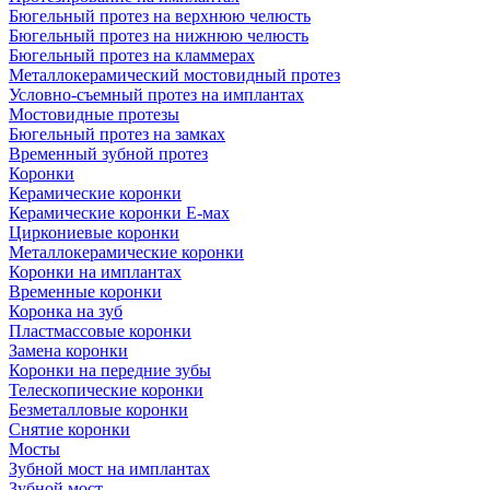
Бюгельный протез на верхнюю челюсть
Бюгельный протез на нижнюю челюсть
Бюгельный протез на кламмерах
Металлокерамический мостовидный протез
Условно-съемный протез на имплантах
Мостовидные протезы
Бюгельный протез на замках
Временный зубной протез
Коронки
Керамические коронки
Керамические коронки Е-мах
Циркониевые коронки
Металлокерамические коронки
Коронки на имплантах
Временные коронки
Коронка на зуб
Пластмассовые коронки
Замена коронки
Коронки на передние зубы
Телескопические коронки
Безметалловые коронки
Снятие коронки
Мосты
Зубной мост на имплантах
Зубной мост