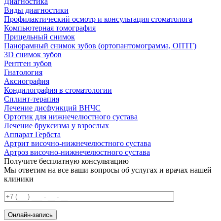
Диагностика
Виды диагностики
Профилактический осмотр и консультация стоматолога
Компьютерная томография
Прицельный снимок
Панорамный снимок зубов (ортопантомограмма, ОПТГ)
3D снимок зубов
Рентген зубов
Гнатология
Аксиография
Кондилография в стоматологии
Сплинт-терапия
Лечение дисфункций ВНЧС
Ортотик для нижнечелюстного сустава
Лечение бруксизма у взрослых
Аппарат Гербста
Артрит височно-нижнечелюстного сустава
Артроз височно-нижнечелюстного сустава
Получите бесплатную консультацию
Мы ответим на все ваши вопросы об услугах и врачах нашей
клиники
Онлайн-запись