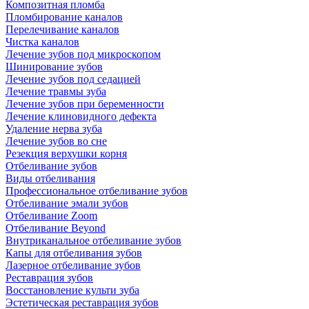
Композитная пломба
Пломбирование каналов
Перелечивание каналов
Чистка каналов
Лечение зубов под микроскопом
Шинирование зубов
Лечение зубов под седацией
Лечение травмы зуба
Лечение зубов при беременности
Лечение клиновидного дефекта
Удаление нерва зуба
Лечение зубов во сне
Резекция верхушки корня
Отбеливание зубов
Виды отбеливания
Профессиональное отбеливание зубов
Отбеливание эмали зубов
Отбеливание Zoom
Отбеливание Beyond
Внутриканальное отбеливание зубов
Капы для отбеливания зубов
Лазерное отбеливание зубов
Реставрация зубов
Восстановление культи зуба
Эстетическая реставрация зубов