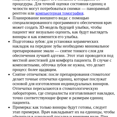
процедуры. Для точной оценки состояния единиц и
челюсти могут потребоваться снимки — панорамный
рентген или
компьютерная томография
.
Планирование внешнего вида: с помощью
специализированного программного обеспечения врач
может создать 3D-модель будущей улыбки, чтобы
пациент мог визуально оценить, как будут выглядеть
виниры и как изменится его улыбка.
Подготовка зубов: для установки керамических
накладок на передние зубы необходимо минимальное
препарирование эмали — снятие тонкого слоя для
обеспечения лучшей адгезии. Этот этап проводится под
местной анестезией для комфорта пациента. В случае с
композитными, обточка зубов не нужна, что делает
процесс более щадящим.
Снятие отпечатков: после препарирования стоматолог
делает точные отпечатки единиц, которые послужат
основой для изготовления индивидуальных виниров.
Отпечатки пересылаются в стоматологическую
лабораторию, где специалисты изготавливают накладки,
точно соответствующие форме и размерам единиц
пациента.
Примерка: как только виниры будут готовы, следует
этап примерки. Врач накладывает их на единицы, чтобы
убедиться в идеальной посадке и внешнем виде. При