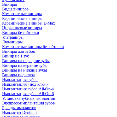
Виниры
Виды виниров
Композитные виниры
Керамические виниры
Керамические виниры E-Max
Циркониевые виниры
Виниры без обточки
Ультраниры
Люминиры
Композитные виниры без обточки
Виниры для зубов
Винир на 1 зуб
Виниры на передние зубы
Виниры на верхние зубы
Виниры на нижние зубы
Виниры под ключ
Имплантация зубов
Имплантация «под ключ»
Имплантация зубов All-On-4
Имплантация зубов All-On-6
Установка зубных имплантов
Экспресс-имплантация зубов
Бренды имплантов
Импланты Dentium