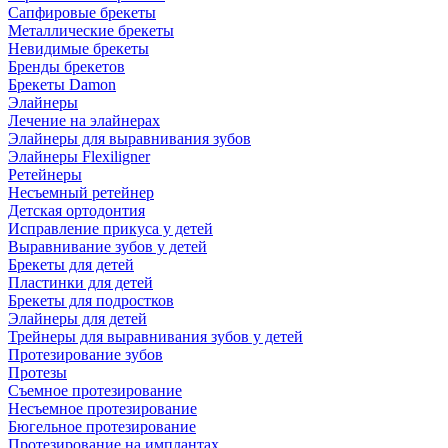
Сапфировые брекеты
Металлические брекеты
Невидимые брекеты
Бренды брекетов
Брекеты Damon
Элайнеры
Лечение на элайнерах
Элайнеры для выравнивания зубов
Элайнеры Flexiligner
Ретейнеры
Несъемный ретейнер
Детская ортодонтия
Исправление прикуса у детей
Выравнивание зубов у детей
Брекеты для детей
Пластинки для детей
Брекеты для подростков
Элайнеры для детей
Трейнеры для выравнивания зубов у детей
Протезирование зубов
Протезы
Съемное протезирование
Несъемное протезирование
Бюгельное протезирование
Протезирование на имплантах