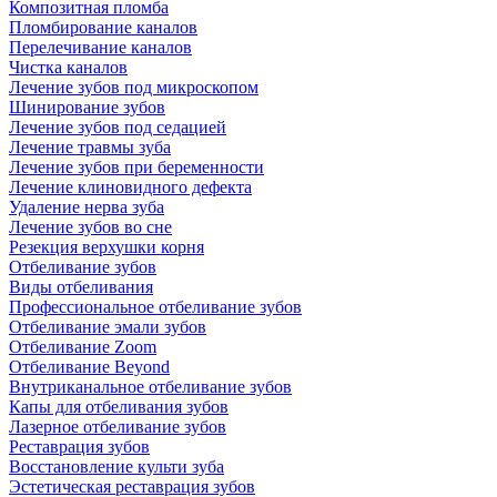
Композитная пломба
Пломбирование каналов
Перелечивание каналов
Чистка каналов
Лечение зубов под микроскопом
Шинирование зубов
Лечение зубов под седацией
Лечение травмы зуба
Лечение зубов при беременности
Лечение клиновидного дефекта
Удаление нерва зуба
Лечение зубов во сне
Резекция верхушки корня
Отбеливание зубов
Виды отбеливания
Профессиональное отбеливание зубов
Отбеливание эмали зубов
Отбеливание Zoom
Отбеливание Beyond
Внутриканальное отбеливание зубов
Капы для отбеливания зубов
Лазерное отбеливание зубов
Реставрация зубов
Восстановление культи зуба
Эстетическая реставрация зубов