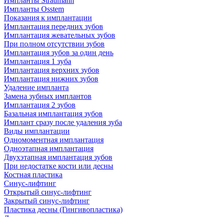
Импланты Straumann
Импланты Osstem
Показания к имплантации
Имплантация передних зубов
Имплантация жевательных зубов
При полном отсутствии зубов
Имплантация зубов за один день
Имплантация 1 зуба
Имплантация верхних зубов
Имплантация нижних зубов
Удаление импланта
Замена зубных имплантов
Имплантация 2 зубов
Базальная имплантация зубов
Имплант сразу после удаления зуба
Виды имплантации
Одномоментная имплантация
Одноэтапная имплантация
Двухэтапная имплантация зубов
При недостатке кости или десны
Костная пластика
Синус-лифтинг
Открытый синус-лифтинг
Закрытый синус-лифтинг
Пластика десны (Гингивопластика)