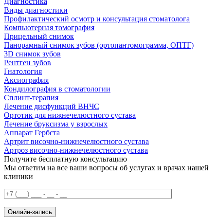
Диагностика
Виды диагностики
Профилактический осмотр и консультация стоматолога
Компьютерная томография
Прицельный снимок
Панорамный снимок зубов (ортопантомограмма, ОПТГ)
3D снимок зубов
Рентген зубов
Гнатология
Аксиография
Кондилография в стоматологии
Сплинт-терапия
Лечение дисфункций ВНЧС
Ортотик для нижнечелюстного сустава
Лечение бруксизма у взрослых
Аппарат Гербста
Артрит височно-нижнечелюстного сустава
Артроз височно-нижнечелюстного сустава
Получите бесплатную консультацию
Мы ответим на все ваши вопросы об услугах и врачах нашей
клиники
Онлайн-запись