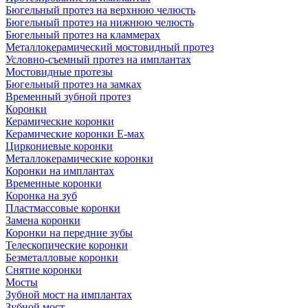
Бюгельный протез на верхнюю челюсть
Бюгельный протез на нижнюю челюсть
Бюгельный протез на кламмерах
Металлокерамический мостовидный протез
Условно-съемный протез на имплантах
Мостовидные протезы
Бюгельный протез на замках
Временный зубной протез
Коронки
Керамические коронки
Керамические коронки Е-мах
Циркониевые коронки
Металлокерамические коронки
Коронки на имплантах
Временные коронки
Коронка на зуб
Пластмассовые коронки
Замена коронки
Коронки на передние зубы
Телескопические коронки
Безметалловые коронки
Снятие коронки
Мосты
Зубной мост на имплантах
Зубной мост