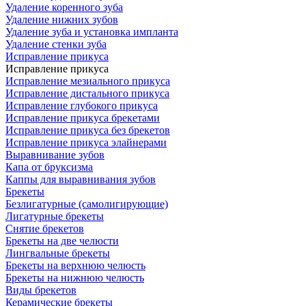
Удаление коренного зуба
Удаление нижних зубов
Удаление зуба и установка импланта
Удаление стенки зуба
Исправление прикуса
Исправление прикуса
Исправление мезиального прикуса
Исправление дистального прикуса
Исправление глубокого прикуса
Исправление прикуса брекетами
Исправление прикуса без брекетов
Исправление прикуса элайнерами
Выравнивание зубов
Капа от бруксизма
Каппы для выравнивания зубов
Брекеты
Безлигатурные (самолигирующие)
Лигатурные брекеты
Снятие брекетов
Брекеты на две челюсти
Лингвальные брекеты
Брекеты на верхнюю челюсть
Брекеты на нижнюю челюсть
Виды брекетов
Керамические брекеты