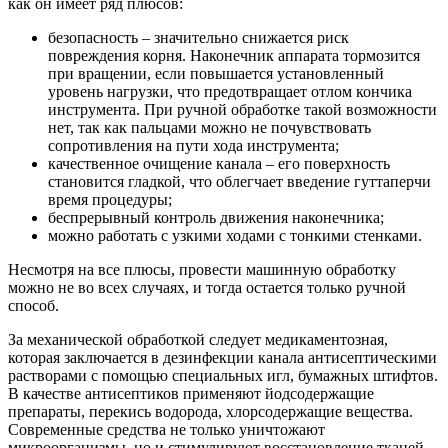
как он имеет ряд плюсов:
безопасность – значительно снижается риск
повреждения корня. Наконечник аппарата тормозится
при вращении, если повышается установленный
уровень нагрузки, что предотвращает отлом кончика
инструмента. При ручной обработке такой возможности
нет, так как пальцами можно не почувствовать
сопротивления на пути хода инструмента;
качественное очищение канала – его поверхность
становится гладкой, что облегчает введение гуттаперчи
время процедуры;
беспрерывный контроль движения наконечника;
можно работать с узкими ходами с тонкими стенками.
Несмотря на все плюсы, провести машинную обработку
можно не во всех случаях, и тогда остается только ручной
способ.
За механической обработкой следует медикаментозная,
которая заключается в дезинфекции канала антисептическими
растворами с помощью специальных игл, бумажных штифтов.
В качестве антисептиков применяют йодсодержащие
препараты, перекись водорода, хлорсодержащие вещества.
Современные средства не только уничтожают
микроорганизмы, но и стимулируют восстановление тканей.