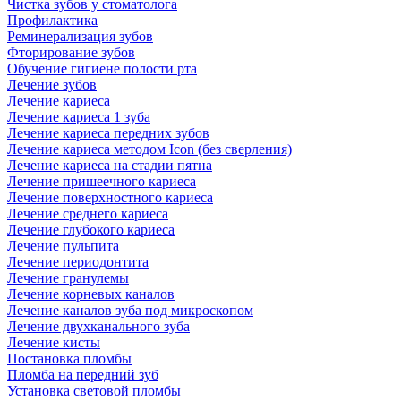
Чистка зубов у стоматолога
Профилактика
Реминерализация зубов
Фторирование зубов
Обучение гигиене полости рта
Лечение зубов
Лечение кариеса
Лечение кариеса 1 зуба
Лечение кариеса передних зубов
Лечение кариеса методом Icon (без сверления)
Лечение кариеса на стадии пятна
Лечение пришеечного кариеса
Лечение поверхностного кариеса
Лечение среднего кариеса
Лечение глубокого кариеса
Лечение пульпита
Лечение периодонтита
Лечение гранулемы
Лечение корневых каналов
Лечение каналов зуба под микроскопом
Лечение двухканального зуба
Лечение кисты
Постановка пломбы
Пломба на передний зуб
Установка световой пломбы