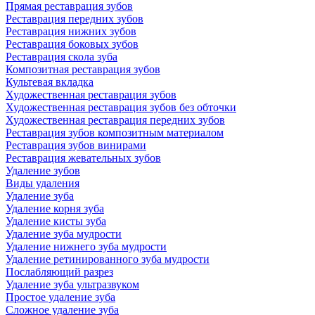
Прямая реставрация зубов
Реставрация передних зубов
Реставрация нижних зубов
Реставрация боковых зубов
Реставрация скола зуба
Композитная реставрация зубов
Культевая вкладка
Художественная реставрация зубов
Художественная реставрация зубов без обточки
Художественная реставрация передних зубов
Реставрация зубов композитным материалом
Реставрация зубов винирами
Реставрация жевательных зубов
Удаление зубов
Виды удаления
Удаление зуба
Удаление корня зуба
Удаление кисты зуба
Удаление зуба мудрости
Удаление нижнего зуба мудрости
Удаление ретинированного зуба мудрости
Послабляющий разрез
Удаление зуба ультразвуком
Простое удаление зуба
Сложное удаление зуба