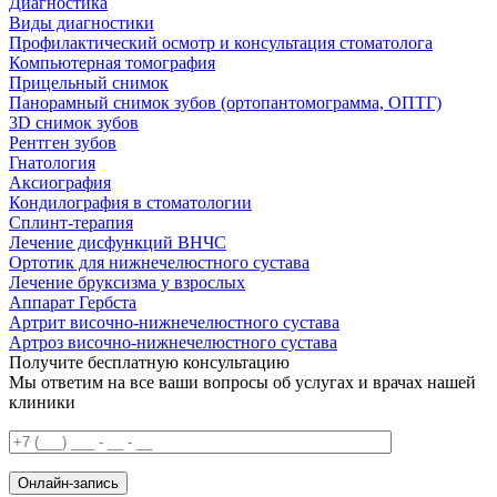
Диагностика
Виды диагностики
Профилактический осмотр и консультация стоматолога
Компьютерная томография
Прицельный снимок
Панорамный снимок зубов (ортопантомограмма, ОПТГ)
3D снимок зубов
Рентген зубов
Гнатология
Аксиография
Кондилография в стоматологии
Сплинт-терапия
Лечение дисфункций ВНЧС
Ортотик для нижнечелюстного сустава
Лечение бруксизма у взрослых
Аппарат Гербста
Артрит височно-нижнечелюстного сустава
Артроз височно-нижнечелюстного сустава
Получите бесплатную консультацию
Мы ответим на все ваши вопросы об услугах и врачах нашей
клиники
Онлайн-запись