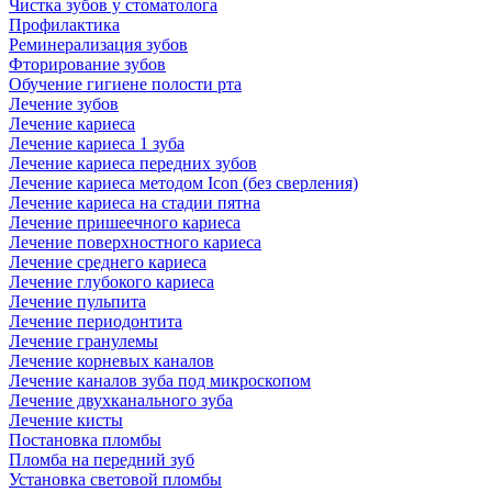
Чистка зубов у стоматолога
Профилактика
Реминерализация зубов
Фторирование зубов
Обучение гигиене полости рта
Лечение зубов
Лечение кариеса
Лечение кариеса 1 зуба
Лечение кариеса передних зубов
Лечение кариеса методом Icon (без сверления)
Лечение кариеса на стадии пятна
Лечение пришеечного кариеса
Лечение поверхностного кариеса
Лечение среднего кариеса
Лечение глубокого кариеса
Лечение пульпита
Лечение периодонтита
Лечение гранулемы
Лечение корневых каналов
Лечение каналов зуба под микроскопом
Лечение двухканального зуба
Лечение кисты
Постановка пломбы
Пломба на передний зуб
Установка световой пломбы