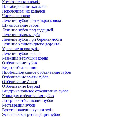
Композитная пломба
Пломбирование каналов
Перелечивание каналов
Чистка каналов
Лечение зубов под микроскопом
Шинирование зубов
Лечение зубов под седацией
Лечение травмы зуба
Лечение зубов при беременности
Лечение клиновидного дефекта
Удаление нерва зуба
Лечение зубов во сне
Резекция верхушки корня
Отбеливание зубов
Виды отбеливания
Профессиональное отбеливание зубов
Отбеливание эмали зубов
Отбеливание Zoom
Отбеливание Beyond
Внутриканальное отбеливание зубов
Капы для отбеливания зубов
Лазерное отбеливание зубов
Реставрация зубов
Восстановление культи зуба
Эстетическая реставрация зубов