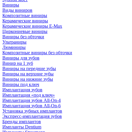
Виниры
Виды виниров
Композитные виниры
Керамические виниры
Керамические виниры E-Max
Циркониевые виниры
Виниры без обточки
Ультраниры
Люминиры
Композитные виниры без обточки
Виниры для зубов
Винир на 1 зуб
Виниры на передние зубы
Виниры на верхние зубы
Виниры на нижние зубы
Виниры под ключ
Имплантация зубов
Имплантация «под ключ»
Имплантация зубов All-On-4
Имплантация зубов All-On-6
Установка зубных имплантов
Экспресс-имплантация зубов
Бренды имплантов
Импланты Dentium