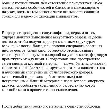
больше костной ткани, чем естественно присутствует. Из-за
анатомических особенностей и близости к максиллярным
пазухам, кость в этом регионе часто оказывается слишком
тонкой для надежной фиксации имплантатов.
В процессе проведения синус-лифтинга, первым шагом
хирурга является выполнение аккуратного разреза на десне
для того, чтобы получить доступ к костным структурам
верхней челюсти. Далее, при помощи специализированных
инструментов, специалист осторожно отсепаровывает
слизистую оболочку максиллярной пазухи от кости, формируя
промежуток между ними. В подготовленное пространство
затем вносится костный материал — может быть использован
как автогенный (изъятый из другой части тела пациента), так
и аллогенный (полученный от человеческого донора),
ксеногенный (происходящий от животных) или
искусственный. Данный материал выполняет роль опорного
каркаса, способствуя укреплению и разрастанию новой
костной ткани в процессе ее восстановления.
После добавления костного материала слизистая оболочка