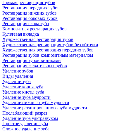
Прямая реставрация зубов
Реставрация передних зубов
Реставрация нижних зубов
Реставрация боковых зубов
Реставрация скола зуба
Композитная реставрация зубов
Культевая вкладка
Художественная реставрация зубов
Художественная реставрация зубов без обточки
Художественная реставрация передних зубов
Реставрация зубов композитным материалом
Реставрация зубов винирами
Реставрация жевательных зубов
Удаление зубов
Виды удаления
Удаление зуба
Удаление корня зуба
Удаление кисты зуба
Удаление зуба мудрости
Удаление нижнего зуба мудрости
Удаление ретинированного зуба мудрости
Послабляющий разрез
Удаление зуба ультразвуком
Простое удаление зуба
Сложное удаление зуба