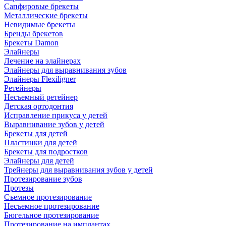
Сапфировые брекеты
Металлические брекеты
Невидимые брекеты
Бренды брекетов
Брекеты Damon
Элайнеры
Лечение на элайнерах
Элайнеры для выравнивания зубов
Элайнеры Flexiligner
Ретейнеры
Несъемный ретейнер
Детская ортодонтия
Исправление прикуса у детей
Выравнивание зубов у детей
Брекеты для детей
Пластинки для детей
Брекеты для подростков
Элайнеры для детей
Трейнеры для выравнивания зубов у детей
Протезирование зубов
Протезы
Съемное протезирование
Несъемное протезирование
Бюгельное протезирование
Протезирование на имплантах