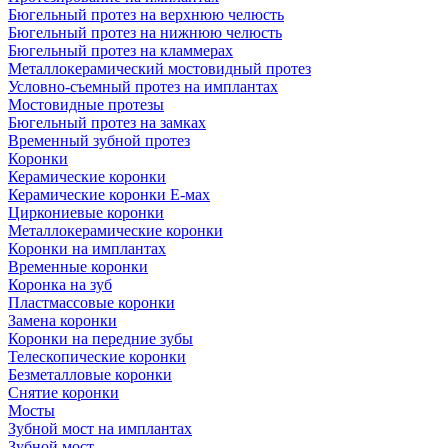
Бюгельный протез на верхнюю челюсть
Бюгельный протез на нижнюю челюсть
Бюгельный протез на кламмерах
Металлокерамический мостовидный протез
Условно-съемный протез на имплантах
Мостовидные протезы
Бюгельный протез на замках
Временный зубной протез
Коронки
Керамические коронки
Керамические коронки Е-мах
Циркониевые коронки
Металлокерамические коронки
Коронки на имплантах
Временные коронки
Коронка на зуб
Пластмассовые коронки
Замена коронки
Коронки на передние зубы
Телескопические коронки
Безметалловые коронки
Снятие коронки
Мосты
Зубной мост на имплантах
Зубной мост