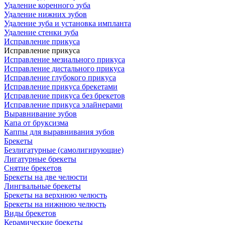
Удаление коренного зуба
Удаление нижних зубов
Удаление зуба и установка импланта
Удаление стенки зуба
Исправление прикуса
Исправление прикуса
Исправление мезиального прикуса
Исправление дистального прикуса
Исправление глубокого прикуса
Исправление прикуса брекетами
Исправление прикуса без брекетов
Исправление прикуса элайнерами
Выравнивание зубов
Капа от бруксизма
Каппы для выравнивания зубов
Брекеты
Безлигатурные (самолигирующие)
Лигатурные брекеты
Снятие брекетов
Брекеты на две челюсти
Лингвальные брекеты
Брекеты на верхнюю челюсть
Брекеты на нижнюю челюсть
Виды брекетов
Керамические брекеты