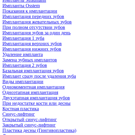
Импланты Straumann
Импланты Osstem
Показания к имплантации
Имплантация передних зубов
Имплантация жевательных зубов
При полном отсутствии зубов
Имплантация зубов за один день
Имплантация 1 зуба
Имплантация верхних зубов
Имплантация нижних зубов
Удаление импланта
Замена зубных имплантов
Имплантация 2 зубов
Базальная имплантация зубов
Имплант сразу после удаления зуба
Виды имплантации
Одномоментная имплантация
Одноэтапная имплантация
Двухэтапная имплантация зубов
При недостатке кости или десны
Костная пластика
Синус-лифтинг
Открытый синус-лифтинг
Закрытый синус-лифтинг
Пластика десны (Гингивопластика)