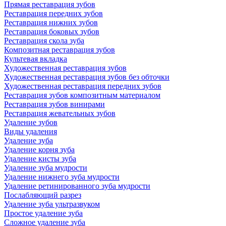
Прямая реставрация зубов
Реставрация передних зубов
Реставрация нижних зубов
Реставрация боковых зубов
Реставрация скола зуба
Композитная реставрация зубов
Культевая вкладка
Художественная реставрация зубов
Художественная реставрация зубов без обточки
Художественная реставрация передних зубов
Реставрация зубов композитным материалом
Реставрация зубов винирами
Реставрация жевательных зубов
Удаление зубов
Виды удаления
Удаление зуба
Удаление корня зуба
Удаление кисты зуба
Удаление зуба мудрости
Удаление нижнего зуба мудрости
Удаление ретинированного зуба мудрости
Послабляющий разрез
Удаление зуба ультразвуком
Простое удаление зуба
Сложное удаление зуба