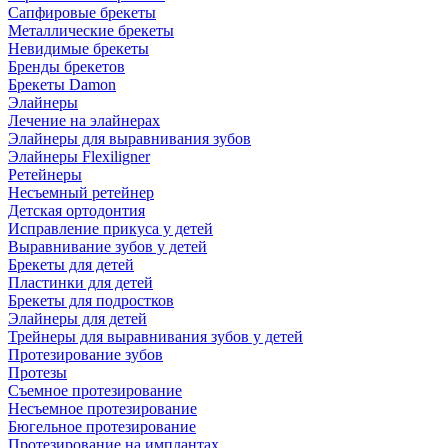
Сапфировые брекеты
Металлические брекеты
Невидимые брекеты
Бренды брекетов
Брекеты Damon
Элайнеры
Лечение на элайнерах
Элайнеры для выравнивания зубов
Элайнеры Flexiligner
Ретейнеры
Несъемный ретейнер
Детская ортодонтия
Исправление прикуса у детей
Выравнивание зубов у детей
Брекеты для детей
Пластинки для детей
Брекеты для подростков
Элайнеры для детей
Трейнеры для выравнивания зубов у детей
Протезирование зубов
Протезы
Съемное протезирование
Несъемное протезирование
Бюгельное протезирование
Протезирование на имплантах