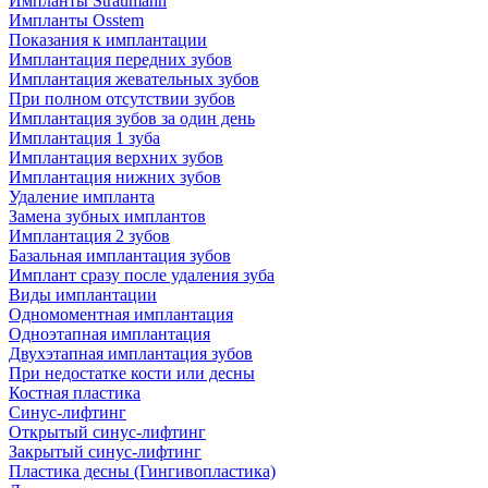
Импланты Straumann
Импланты Osstem
Показания к имплантации
Имплантация передних зубов
Имплантация жевательных зубов
При полном отсутствии зубов
Имплантация зубов за один день
Имплантация 1 зуба
Имплантация верхних зубов
Имплантация нижних зубов
Удаление импланта
Замена зубных имплантов
Имплантация 2 зубов
Базальная имплантация зубов
Имплант сразу после удаления зуба
Виды имплантации
Одномоментная имплантация
Одноэтапная имплантация
Двухэтапная имплантация зубов
При недостатке кости или десны
Костная пластика
Синус-лифтинг
Открытый синус-лифтинг
Закрытый синус-лифтинг
Пластика десны (Гингивопластика)