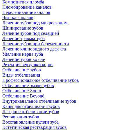
Композитная пломба
Пломбирование каналов
Перелечивание каналов
Чистка каналов
Лечение зубов под микроскопом
Шинирование зубов
Лечение зубов под седацией
Лечение травмы зуба
Лечение зубов при беременности
Лечение клиновидного дефекта
Удаление нерва зуба
Лечение зубов во сне
Резекция верхушки корня
Отбеливание зубов
Виды отбеливания
Профессиональное отбеливание зубов
Отбеливание эмали зубов
Отбеливание Zoom
Отбеливание Beyond
Внутриканальное отбеливание зубов
Капы для отбеливания зубов
Лазерное отбеливание зубов
Реставрация зубов
Восстановление культи зуба
Эстетическая реставрация зубов