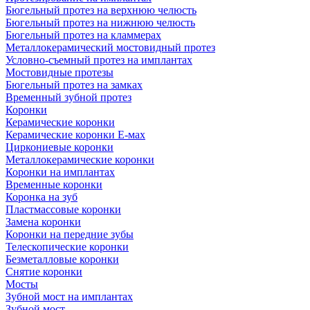
Бюгельный протез на верхнюю челюсть
Бюгельный протез на нижнюю челюсть
Бюгельный протез на кламмерах
Металлокерамический мостовидный протез
Условно-съемный протез на имплантах
Мостовидные протезы
Бюгельный протез на замках
Временный зубной протез
Коронки
Керамические коронки
Керамические коронки Е-мах
Циркониевые коронки
Металлокерамические коронки
Коронки на имплантах
Временные коронки
Коронка на зуб
Пластмассовые коронки
Замена коронки
Коронки на передние зубы
Телескопические коронки
Безметалловые коронки
Снятие коронки
Мосты
Зубной мост на имплантах
Зубной мост