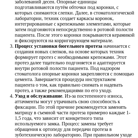
заболеваний десен. Опорные единицы
подготавливаются путём обточки под коронки, с
которых снимаются слепки. Далее, в стоматологической
лаборатории, техник создает каркасы коронок,
интегрированные с крепежными элементами, которые
затем подгоняются непосредственно в ротовой полости
пациента. После этого коронки покрываются керамикой
и фиксируются на корригирующем материале.
Процесс установки бюгельного протеза
начинается с
создания новых слепков, на основе которых техник
формирует протез с необходимыми крепежами. Этот
протез далее тщательно подгоняется и адаптируется
внутри ротовой полости пациента. Под надзором
стоматолога опорные коронки закрепляются с помощью
цемента. Завершается процедура инструктажем
пациента о том, как правильно снимать и надевать
протез, а также рекомендациями по его уходу.
Уход и обслуживание
. Из-за постепенного износа,
аттачменты могут утрачивать свою способность к
фиксации. По этой причине рекомендуется заменять
матрицу в съемной части протеза примерно каждые 1-
1,5 года, что зависит от конкретного типа
используемого замка. Процесс замены требует
обращения к ортопеду для передачи протеза в
зуботехническую лабораторию. При правильном уходе