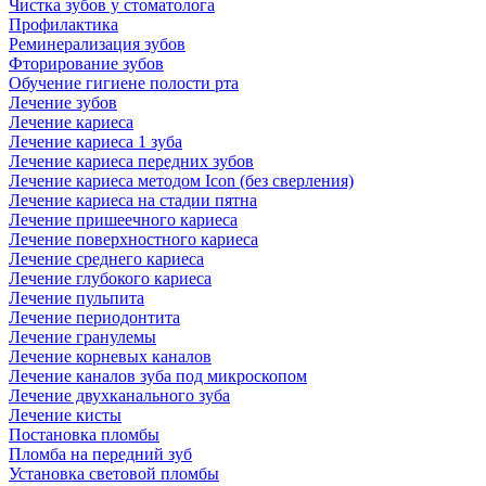
Чистка зубов у стоматолога
Профилактика
Реминерализация зубов
Фторирование зубов
Обучение гигиене полости рта
Лечение зубов
Лечение кариеса
Лечение кариеса 1 зуба
Лечение кариеса передних зубов
Лечение кариеса методом Icon (без сверления)
Лечение кариеса на стадии пятна
Лечение пришеечного кариеса
Лечение поверхностного кариеса
Лечение среднего кариеса
Лечение глубокого кариеса
Лечение пульпита
Лечение периодонтита
Лечение гранулемы
Лечение корневых каналов
Лечение каналов зуба под микроскопом
Лечение двухканального зуба
Лечение кисты
Постановка пломбы
Пломба на передний зуб
Установка световой пломбы