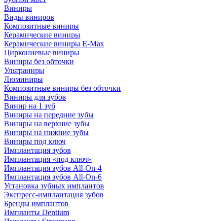
Виниры
Виды виниров
Композитные виниры
Керамические виниры
Керамические виниры E-Max
Циркониевые виниры
Виниры без обточки
Ультраниры
Люминиры
Композитные виниры без обточки
Виниры для зубов
Винир на 1 зуб
Виниры на передние зубы
Виниры на верхние зубы
Виниры на нижние зубы
Виниры под ключ
Имплантация зубов
Имплантация «под ключ»
Имплантация зубов All-On-4
Имплантация зубов All-On-6
Установка зубных имплантов
Экспресс-имплантация зубов
Бренды имплантов
Импланты Dentium