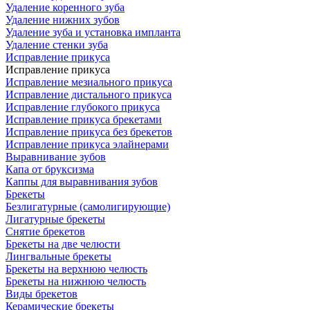
Удаление коренного зуба
Удаление нижних зубов
Удаление зуба и установка импланта
Удаление стенки зуба
Исправление прикуса
Исправление прикуса
Исправление мезиального прикуса
Исправление дистального прикуса
Исправление глубокого прикуса
Исправление прикуса брекетами
Исправление прикуса без брекетов
Исправление прикуса элайнерами
Выравнивание зубов
Капа от бруксизма
Каппы для выравнивания зубов
Брекеты
Безлигатурные (самолигирующие)
Лигатурные брекеты
Снятие брекетов
Брекеты на две челюсти
Лингвальные брекеты
Брекеты на верхнюю челюсть
Брекеты на нижнюю челюсть
Виды брекетов
Керамические брекеты