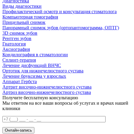
Диагностика
Виды диагностики
Профилактический осмотр и консультация стоматолога
Компьютерная томография
Прицельный снимок
Панорамный снимок зубов (ортопантомограмма, ОПТГ)
3D снимок зубов
Рентген зубов
Гнатология
Аксиография
Кондилография в стоматологии
Сплинт-терапия
Лечение дисфункций ВНЧС
Ортотик для нижнечелюстного сустава
Лечение бруксизма у взрослых
Аппарат Гербста
Артрит височно-нижнечелюстного сустава
Артроз височно-нижнечелюстного сустава
Получите бесплатную консультацию
Мы ответим на все ваши вопросы об услугах и врачах нашей
клиники
Онлайн-запись