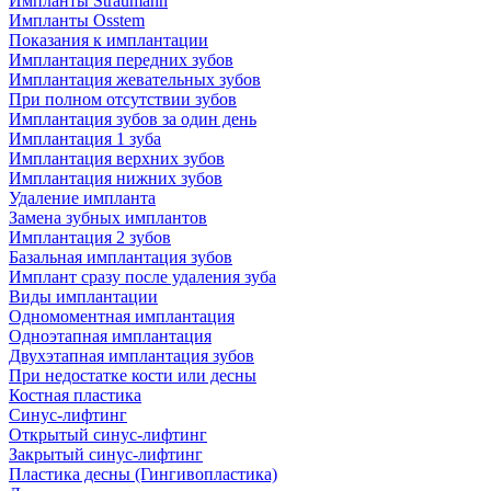
Импланты Straumann
Импланты Osstem
Показания к имплантации
Имплантация передних зубов
Имплантация жевательных зубов
При полном отсутствии зубов
Имплантация зубов за один день
Имплантация 1 зуба
Имплантация верхних зубов
Имплантация нижних зубов
Удаление импланта
Замена зубных имплантов
Имплантация 2 зубов
Базальная имплантация зубов
Имплант сразу после удаления зуба
Виды имплантации
Одномоментная имплантация
Одноэтапная имплантация
Двухэтапная имплантация зубов
При недостатке кости или десны
Костная пластика
Синус-лифтинг
Открытый синус-лифтинг
Закрытый синус-лифтинг
Пластика десны (Гингивопластика)