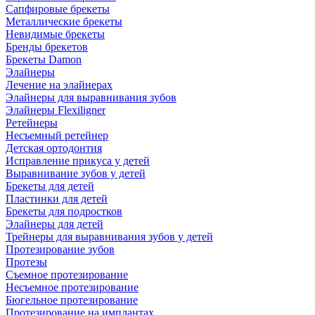
Сапфировые брекеты
Металлические брекеты
Невидимые брекеты
Бренды брекетов
Брекеты Damon
Элайнеры
Лечение на элайнерах
Элайнеры для выравнивания зубов
Элайнеры Flexiligner
Ретейнеры
Несъемный ретейнер
Детская ортодонтия
Исправление прикуса у детей
Выравнивание зубов у детей
Брекеты для детей
Пластинки для детей
Брекеты для подростков
Элайнеры для детей
Трейнеры для выравнивания зубов у детей
Протезирование зубов
Протезы
Съемное протезирование
Несъемное протезирование
Бюгельное протезирование
Протезирование на имплантах