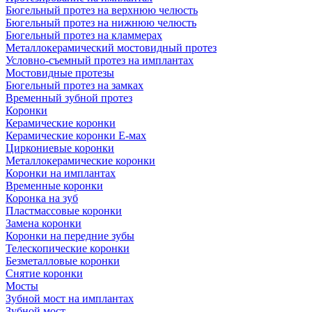
Бюгельный протез на верхнюю челюсть
Бюгельный протез на нижнюю челюсть
Бюгельный протез на кламмерах
Металлокерамический мостовидный протез
Условно-съемный протез на имплантах
Мостовидные протезы
Бюгельный протез на замках
Временный зубной протез
Коронки
Керамические коронки
Керамические коронки Е-мах
Циркониевые коронки
Металлокерамические коронки
Коронки на имплантах
Временные коронки
Коронка на зуб
Пластмассовые коронки
Замена коронки
Коронки на передние зубы
Телескопические коронки
Безметалловые коронки
Снятие коронки
Мосты
Зубной мост на имплантах
Зубной мост