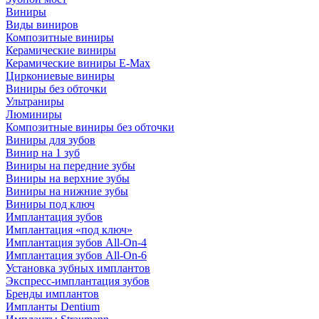
Виниры
Виды виниров
Композитные виниры
Керамические виниры
Керамические виниры E-Max
Циркониевые виниры
Виниры без обточки
Ультраниры
Люминиры
Композитные виниры без обточки
Виниры для зубов
Винир на 1 зуб
Виниры на передние зубы
Виниры на верхние зубы
Виниры на нижние зубы
Виниры под ключ
Имплантация зубов
Имплантация «под ключ»
Имплантация зубов All-On-4
Имплантация зубов All-On-6
Установка зубных имплантов
Экспресс-имплантация зубов
Бренды имплантов
Импланты Dentium