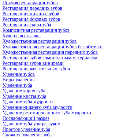
Прямая реставрация зубов
Реставрация передних зубов
Реставрация нижних зубов
Реставрация боковых зубов
Реставрация скола зуба
Композитная реставрация зубов
Культевая вкладка
Художественная реставрация зубов
Художественная реставрация зубов без обточки
Художественная реставрация передних зубов
Реставрация зубов композитным материалом
Реставрация зубов винирами
Реставрация жевательных зубов
Удаление зубов
Виды удаления
Удаление зуба
Удаление корня зуба
Удаление кисты зуба
Удаление зуба мудрости
Удаление нижнего зуба мудрости
Удаление ретинированного зуба мудрости
Послабляющий разрез
Удаление зуба ультразвуком
Простое удаление зуба
Сложное удаление зуба