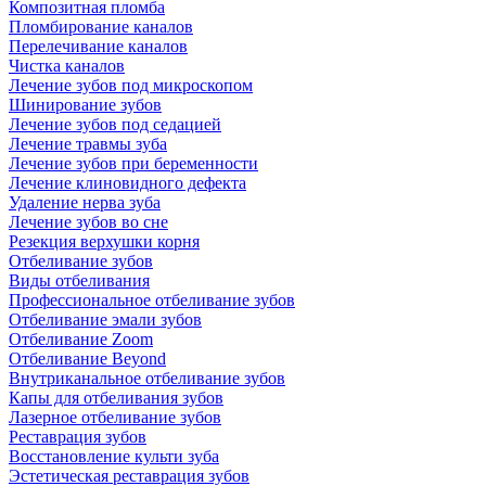
Композитная пломба
Пломбирование каналов
Перелечивание каналов
Чистка каналов
Лечение зубов под микроскопом
Шинирование зубов
Лечение зубов под седацией
Лечение травмы зуба
Лечение зубов при беременности
Лечение клиновидного дефекта
Удаление нерва зуба
Лечение зубов во сне
Резекция верхушки корня
Отбеливание зубов
Виды отбеливания
Профессиональное отбеливание зубов
Отбеливание эмали зубов
Отбеливание Zoom
Отбеливание Beyond
Внутриканальное отбеливание зубов
Капы для отбеливания зубов
Лазерное отбеливание зубов
Реставрация зубов
Восстановление культи зуба
Эстетическая реставрация зубов