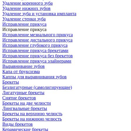
Удаление коренного зуба
Удаление нижних зубов
Удаление зуба и установка импланта
Удаление стенки зуба
Исправление прикуса
Исправление прикуса
Исправление мезиального прикуса
Исправление дистального прикуса
Исправление глубокого прикуса
Исправление прикуса брекетами
Исправление прикуса без брекетов
Исправление прикуса элайнерами
Выравнивание зубов
Капа от бруксизма
Каппы для выравнивания зубов
Брекеты
Безлигатурные (самолигирующие)
Лигатурные брекеты
Снятие брекетов
Брекеты на две челюсти
Лингвальные брекеты
Брекеты на верхнюю челюсть
Брекеты на нижнюю челюсть
Виды брекетов
Керамические брекеты