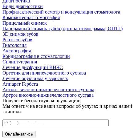
Диагностика
Виды диагностики
Профилактический осмотр и консультация стоматолога
Компьютерная томография
Прицельный снимок
Панорамный снимок зубов (ортопантомограмма, ОПТГ)
3D снимок зубов
Рентген зубов
Гнатология
Аксиография
Кондилография в стоматологии
Сплинт-терапия
Лечение дисфункций ВНЧС
Ортотик для нижнечелюстного сустава
Лечение бруксизма у взрослых
Аппарат Гербста
Артрит височно-нижнечелюстного сустава
Артроз височно-нижнечелюстного сустава
Получите бесплатную консультацию
Мы ответим на все ваши вопросы об услугах и врачах нашей
клиники
Онлайн-запись