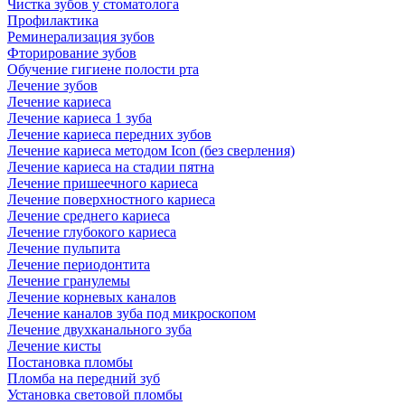
Чистка зубов у стоматолога
Профилактика
Реминерализация зубов
Фторирование зубов
Обучение гигиене полости рта
Лечение зубов
Лечение кариеса
Лечение кариеса 1 зуба
Лечение кариеса передних зубов
Лечение кариеса методом Icon (без сверления)
Лечение кариеса на стадии пятна
Лечение пришеечного кариеса
Лечение поверхностного кариеса
Лечение среднего кариеса
Лечение глубокого кариеса
Лечение пульпита
Лечение периодонтита
Лечение гранулемы
Лечение корневых каналов
Лечение каналов зуба под микроскопом
Лечение двухканального зуба
Лечение кисты
Постановка пломбы
Пломба на передний зуб
Установка световой пломбы