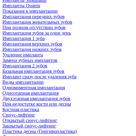
Импланты Straumann
Импланты Osstem
Показания к имплантации
Имплантация передних зубов
Имплантация жевательных зубов
При полном отсутствии зубов
Имплантация зубов за один день
Имплантация 1 зуба
Имплантация верхних зубов
Имплантация нижних зубов
Удаление импланта
Замена зубных имплантов
Имплантация 2 зубов
Базальная имплантация зубов
Имплант сразу после удаления зуба
Виды имплантации
Одномоментная имплантация
Одноэтапная имплантация
Двухэтапная имплантация зубов
При недостатке кости или десны
Костная пластика
Синус-лифтинг
Открытый синус-лифтинг
Закрытый синус-лифтинг
Пластика десны (Гингивопластика)