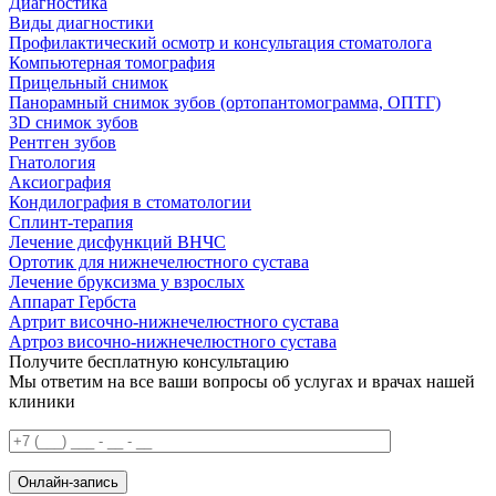
Диагностика
Виды диагностики
Профилактический осмотр и консультация стоматолога
Компьютерная томография
Прицельный снимок
Панорамный снимок зубов (ортопантомограмма, ОПТГ)
3D снимок зубов
Рентген зубов
Гнатология
Аксиография
Кондилография в стоматологии
Сплинт-терапия
Лечение дисфункций ВНЧС
Ортотик для нижнечелюстного сустава
Лечение бруксизма у взрослых
Аппарат Гербста
Артрит височно-нижнечелюстного сустава
Артроз височно-нижнечелюстного сустава
Получите бесплатную консультацию
Мы ответим на все ваши вопросы об услугах и врачах нашей
клиники
Онлайн-запись