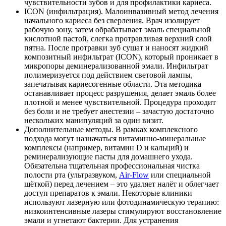
чувствительности зубов и для профилактики кариеса.
ICON (инфильтрация). Малоинвазивный метод лечения
начального кариеса без сверления. Врач изолирует
рабочую зону, затем обрабатывает эмаль специальной
кислотной пастой, слегка протравливая верхний слой
пятна. После протравки зуб сушат и наносят жидкий
композитный инфильтрат (ICON), который проникает в
микропоры деминерализованной эмали. Инфильтрат
полимеризуется под действием световой лампы,
запечатывая кариесогенные области. Эта методика
останавливает процесс разрушения, делает эмаль более
плотной и менее чувствительной. Процедура проходит
без боли и не требует анестезии – зачастую достаточно
нескольких манипуляций за один визит.
Дополнительные методы. В рамках комплексного
подхода могут назначаться витаминно-минеральные
комплексы (например, витамин D и кальций) и
реминерализующие пасты для домашнего ухода.
Обязательна тщательная профессиональная чистка
полости рта (ультразвуком,
Air-Flow
или специальной
щёткой) перед лечением – это удаляет налёт и облегчает
доступ препаратов к эмали. Некоторые клиники
используют лазерную или фотодинамическую терапию:
низкоинтенсивные лазеры стимулируют восстановление
эмали и угнетают бактерии. Для устранения