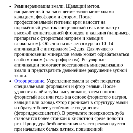
Реминерализация эмали. Щадящий метод,
направленный на насыщение эмали минералами –
кальцием, фосфором и фтором. После
профессиональной гигиены врач наносит на
поражённый участок специальный гель или пасту с
высокой концентрацией фторидов и кальция (например,
препараты с фтористым натрием и кальция
глюконатом). Обычно назначается курс из 10–14
аппликаций с интервалом 1–2 дня. Для лучшего
проникновения минералов эмаль может обрабатываться
слабым током (электрофорезом). Регулярные
аппликации помогают восстановить минерализацию
эмали и предотвратить дальнейшее разрушение зубной
ткани.
Фторирование
. Укрепление эмали за счёт покрытия
специальными фторлаками и фтор-гелями. После
удаления налёта зубы высушивают, затем наносят
фтористый лак или гель (на основе фтористого натрия,
кальция или олова). Фтор проникает в структуру эмали
и образует более устойчивые соединения
(фторгидроксиапатит). В результате поверхность зуба
становится более стойкой к кислотной среде полости
рта. Процедура безболезненная и часто рекомендуется
при начальных белых пятнах, повышенной