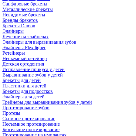
Сапфировые брекеты
Металлические брекеты
Невидимые брекеты
Бренды брекетов
Брекеты Damon
Элайнеры
Лечение на элайнерах
Элайнеры для выравнивания зубов
Элайнеры Flexiligner
Ретейнеры
Несъемный ретейнер
Детская ортодонтия
Исправление прикуса у детей
Выравнивание зубов у детей
Брекеты для детей
Пластинки для детей
Брекеты для подростков
Элайнеры для детей
Трейнеры для выравнивания зубов у детей
Протезирование зубов
Протезы
Съемное протезирование
Несъемное протезирование
Бюгельное протезирование
Протезирование на имплантах