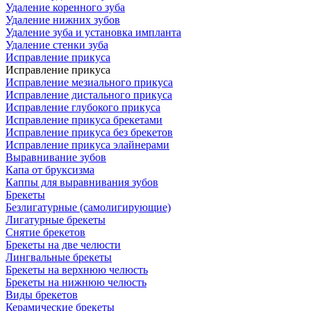
Удаление коренного зуба
Удаление нижних зубов
Удаление зуба и установка импланта
Удаление стенки зуба
Исправление прикуса
Исправление прикуса
Исправление мезиального прикуса
Исправление дистального прикуса
Исправление глубокого прикуса
Исправление прикуса брекетами
Исправление прикуса без брекетов
Исправление прикуса элайнерами
Выравнивание зубов
Капа от бруксизма
Каппы для выравнивания зубов
Брекеты
Безлигатурные (самолигирующие)
Лигатурные брекеты
Снятие брекетов
Брекеты на две челюсти
Лингвальные брекеты
Брекеты на верхнюю челюсть
Брекеты на нижнюю челюсть
Виды брекетов
Керамические брекеты