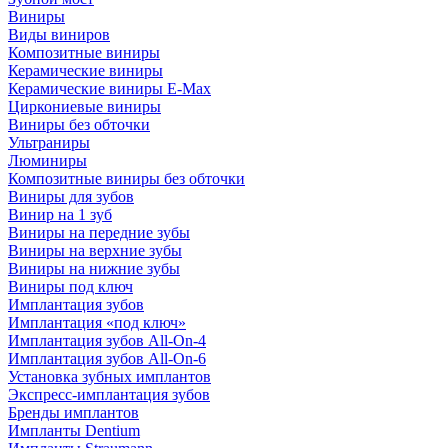
Виниры
Виды виниров
Композитные виниры
Керамические виниры
Керамические виниры E-Max
Циркониевые виниры
Виниры без обточки
Ультраниры
Люминиры
Композитные виниры без обточки
Виниры для зубов
Винир на 1 зуб
Виниры на передние зубы
Виниры на верхние зубы
Виниры на нижние зубы
Виниры под ключ
Имплантация зубов
Имплантация «под ключ»
Имплантация зубов All-On-4
Имплантация зубов All-On-6
Установка зубных имплантов
Экспресс-имплантация зубов
Бренды имплантов
Импланты Dentium