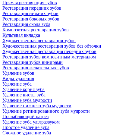
Прямая реставрация зубов
Реставрация передних зубов
Реставрация нижних зубов
Реставрация боковых зубов
Реставрация скола зуба
Композитная реставрация зубов
Культевая вкладка
Художественная реставрация зубов
Художественная реставрация зубов без обточки
Художественная реставрация передних зубов
Реставрация зубов композитным материалом
Реставрация зубов винирами
Реставрация жевательных зубов
Удаление зубов
Виды удаления
Удаление зуба
Удаление корня зуба
Удаление кисты зуба
Удаление зуба мудрости
Удаление нижнего зуба мудрости
Удаление ретинированного зуба мудрости
Послабляющий разрез
Удаление зуба ультразвуком
Простое удаление зуба
Сложное удаление зуба