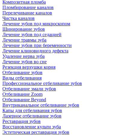
Композитная пломба
Пломбирование каналов
Перелечивание каналов
Чистка каналов
Лечение зубов под микроскопом
Шинирование зубов
Лечение зубов под седацией
Лечение травмы зуба
Лечение зубов при беременности
Лечение клиновидного дефекта
Удаление нерва зуба
Лечение зубов во сне
Резекция верхушки корня
Отбеливание зубов
Виды отбеливания
Профессиональное отбеливание зубов
Отбеливание эмали зубов
Отбеливание Zoom
Отбеливание Beyond
Внутриканальное отбеливание зубов
Капы для отбеливания зубов
Лазерное отбеливание зубов
Реставрация зубов
Восстановление культи зуба
Эстетическая реставрация зубов