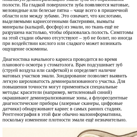
полости. На гладкой поверхности зуба появляются матовые,
меловидные или белесые пятна – чаще всего в пришеечной
области или между зубами. Это означает, что кислотами,
выделяемыми кариесогенными бактериями, вымыты
минералы (кальций, фосфор) из эмали, но ткань ещё не
разрушена настолько, чтобы образовалась полость. Симптомы
на этой стадии обычно отсутствуют – зуб не болит, но иногда
при воздействии кислого или сладкого может возникать
ощущение оскомины.
Диагностика начального кариеса проводится во время
планового осмотра у стоматолога. Врач подсушивает зуб
(струей воздуха или салфеткой) и определяет наличие
матовых участков эмали. Зондирование позволяет выявить
легкую шероховатость деминерализованного участка. Для
повышения точности могут применяться специальные
методы: красители (например, метиленовый синий)
окрашивают деминерализованные зоны, а флуоресцентные
диагностические приборы (лазерные сканеры, цифровые
датчики) обнаруживают кариес в самых ранних стадиях.
Рентгенография в этой фазе обычно малоинформативна,
поскольку изменение плотности эмали ещё незначительно.