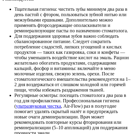
Тщательная гигиена: чистить зубы минимум два раза в
день пастой с фтором, пользоваться зубной нитью или
межзубными ершиками. Дополнительно можно
применять фторсодержащие ополаскиватели и
реминерализующие пасты по назначению стоматолога.
Для поддержания здоровья зубов важно соблюдать
сбалансированное питание. Следует сократить
потребление сладостей, липких угощений и кислых
продуктов — таких как газировка, соки и конфеты —
чтобы уменьшить воздействие кислот на эмаль. Рацион
желательно обогатить продуктами, содержащими
кальций, фосфор и витамины: включайте в меню
молочные изделия, свежую зелень, орехи. После
стоматологического вмешательства рекомендуется на 1–
2 дня воздержаться от слишком холодной или горячей
пищи, чтобы избежать раздражения тканей.
Регулярные осмотры: посещать стоматолога два раза в
год для профилактики. Профессиональная гигиена
(
ультразвуковая чистка
, Air-Flow) раз в полугодие
помогает удалять скрытый налёт и предупреждать
новые очаги деминерализации. Врач может
рекомендовать повторные курсы фторирования или
реминерализации (5–10 аппликаций) для поддержания
прочности эмали.