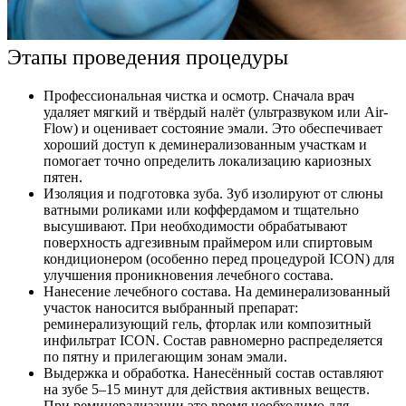
Этапы проведения процедуры
Профессиональная чистка и осмотр. Сначала врач
удаляет мягкий и твёрдый налёт (ультразвуком или Air-
Flow) и оценивает состояние эмали. Это обеспечивает
хороший доступ к деминерализованным участкам и
помогает точно определить локализацию кариозных
пятен.
Изоляция и подготовка зуба. Зуб изолируют от слюны
ватными роликами или коффердамом и тщательно
высушивают. При необходимости обрабатывают
поверхность адгезивным праймером или спиртовым
кондиционером (особенно перед процедурой ICON) для
улучшения проникновения лечебного состава.
Нанесение лечебного состава. На деминерализованный
участок наносится выбранный препарат:
реминерализующий гель, фторлак или композитный
инфильтрат ICON. Состав равномерно распределяется
по пятну и прилегающим зонам эмали.
Выдержка и обработка. Нанесённый состав оставляют
на зубе 5–15 минут для действия активных веществ.
При реминерализации это время необходимо для