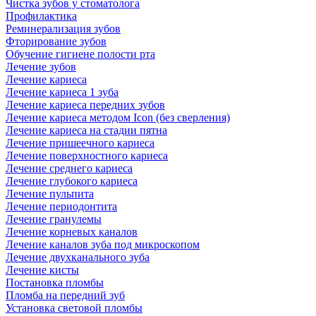
Чистка зубов у стоматолога
Профилактика
Реминерализация зубов
Фторирование зубов
Обучение гигиене полости рта
Лечение зубов
Лечение кариеса
Лечение кариеса 1 зуба
Лечение кариеса передних зубов
Лечение кариеса методом Icon (без сверления)
Лечение кариеса на стадии пятна
Лечение пришеечного кариеса
Лечение поверхностного кариеса
Лечение среднего кариеса
Лечение глубокого кариеса
Лечение пульпита
Лечение периодонтита
Лечение гранулемы
Лечение корневых каналов
Лечение каналов зуба под микроскопом
Лечение двухканального зуба
Лечение кисты
Постановка пломбы
Пломба на передний зуб
Установка световой пломбы