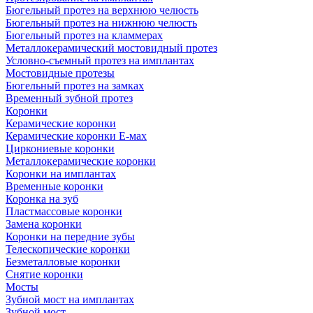
Бюгельный протез на верхнюю челюсть
Бюгельный протез на нижнюю челюсть
Бюгельный протез на кламмерах
Металлокерамический мостовидный протез
Условно-съемный протез на имплантах
Мостовидные протезы
Бюгельный протез на замках
Временный зубной протез
Коронки
Керамические коронки
Керамические коронки Е-мах
Циркониевые коронки
Металлокерамические коронки
Коронки на имплантах
Временные коронки
Коронка на зуб
Пластмассовые коронки
Замена коронки
Коронки на передние зубы
Телескопические коронки
Безметалловые коронки
Снятие коронки
Мосты
Зубной мост на имплантах
Зубной мост