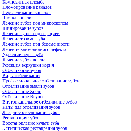
Композитная пломба
Пломбирование каналов
Перелечивание каналов
Чистка каналов
Лечение зубов под микроскопом
Шинирование зубов
Лечение зубов под седацией
Лечение травмы зуба
Лечение зубов при беременности
Лечение клиновидного дефекта
Удаление нерва зуба
Лечение зубов во сне
Резекция верхушки корня
Отбеливание зубов
Виды отбеливания
Профессиональное отбеливание зубов
Отбеливание эмали зубов
Отбеливание Zoom
Отбеливание Beyond
Внутриканальное отбеливание зубов
Капы для отбеливания зубов
Лазерное отбеливание зубов
Реставрация зубов
Восстановление культи зуба
Эстетическая реставрация зубов