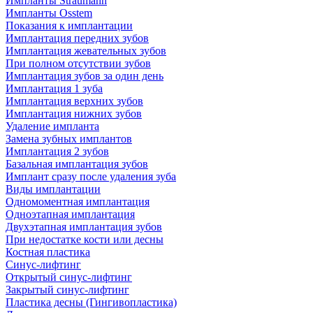
Импланты Straumann
Импланты Osstem
Показания к имплантации
Имплантация передних зубов
Имплантация жевательных зубов
При полном отсутствии зубов
Имплантация зубов за один день
Имплантация 1 зуба
Имплантация верхних зубов
Имплантация нижних зубов
Удаление импланта
Замена зубных имплантов
Имплантация 2 зубов
Базальная имплантация зубов
Имплант сразу после удаления зуба
Виды имплантации
Одномоментная имплантация
Одноэтапная имплантация
Двухэтапная имплантация зубов
При недостатке кости или десны
Костная пластика
Синус-лифтинг
Открытый синус-лифтинг
Закрытый синус-лифтинг
Пластика десны (Гингивопластика)