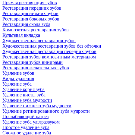
Прямая реставрация зубов
Реставрация передних зубов
Реставрация нижних зубов
Реставрация боковых зубов
Реставрация скола зуба
Композитная реставрация зубов
Культевая вкладка
Художественная реставрация зубов
Художественная реставрация зубов без обточки
Художественная реставрация передних зубов
Реставрация зубов композитным материалом
Реставрация зубов винирами
Реставрация жевательных зубов
Удаление зубов
Виды удаления
Удаление зуба
Удаление корня зуба
Удаление кисты зуба
Удаление зуба мудрости
Удаление нижнего зуба мудрости
Удаление ретинированного зуба мудрости
Послабляющий разрез
Удаление зуба ультразвуком
Простое удаление зуба
Сложное удаление зуба