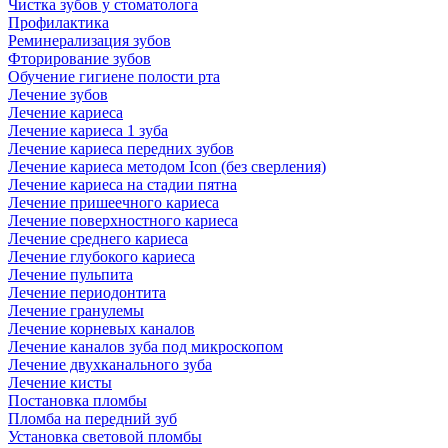
Чистка зубов у стоматолога
Профилактика
Реминерализация зубов
Фторирование зубов
Обучение гигиене полости рта
Лечение зубов
Лечение кариеса
Лечение кариеса 1 зуба
Лечение кариеса передних зубов
Лечение кариеса методом Icon (без сверления)
Лечение кариеса на стадии пятна
Лечение пришеечного кариеса
Лечение поверхностного кариеса
Лечение среднего кариеса
Лечение глубокого кариеса
Лечение пульпита
Лечение периодонтита
Лечение гранулемы
Лечение корневых каналов
Лечение каналов зуба под микроскопом
Лечение двухканального зуба
Лечение кисты
Постановка пломбы
Пломба на передний зуб
Установка световой пломбы