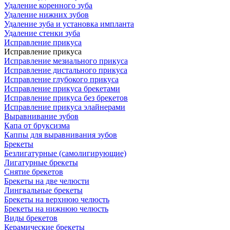
Удаление коренного зуба
Удаление нижних зубов
Удаление зуба и установка импланта
Удаление стенки зуба
Исправление прикуса
Исправление прикуса
Исправление мезиального прикуса
Исправление дистального прикуса
Исправление глубокого прикуса
Исправление прикуса брекетами
Исправление прикуса без брекетов
Исправление прикуса элайнерами
Выравнивание зубов
Капа от бруксизма
Каппы для выравнивания зубов
Брекеты
Безлигатурные (самолигирующие)
Лигатурные брекеты
Снятие брекетов
Брекеты на две челюсти
Лингвальные брекеты
Брекеты на верхнюю челюсть
Брекеты на нижнюю челюсть
Виды брекетов
Керамические брекеты