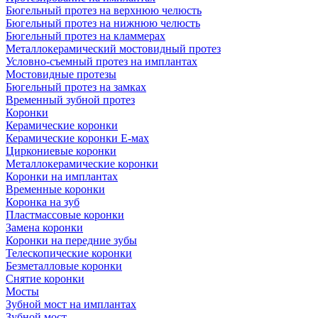
Бюгельный протез на верхнюю челюсть
Бюгельный протез на нижнюю челюсть
Бюгельный протез на кламмерах
Металлокерамический мостовидный протез
Условно-съемный протез на имплантах
Мостовидные протезы
Бюгельный протез на замках
Временный зубной протез
Коронки
Керамические коронки
Керамические коронки Е-мах
Циркониевые коронки
Металлокерамические коронки
Коронки на имплантах
Временные коронки
Коронка на зуб
Пластмассовые коронки
Замена коронки
Коронки на передние зубы
Телескопические коронки
Безметалловые коронки
Снятие коронки
Мосты
Зубной мост на имплантах
Зубной мост