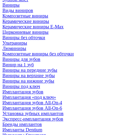
Виниры
Виды виниров
Композитные виниры
Керамические виниры
Керамические виниры E-Max
Циркониевые виниры
Виниры без обточки
Ультраниры
Люминиры
Композитные виниры без обточки
Виниры для зубов
Винир на 1 зуб
Виниры на передние зубы
Виниры на верхние зубы
Виниры на нижние зубы
Виниры под ключ
Имплантация зубов
Имплантация «под ключ»
Имплантация зубов All-On-4
Имплантация зубов All-On-6
Установка зубных имплантов
Экспресс-имплантация зубов
Бренды имплантов
Импланты Dentium