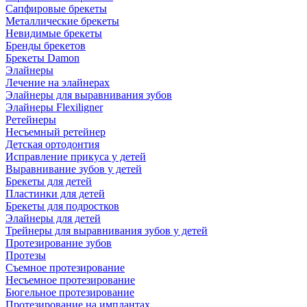
Сапфировые брекеты
Металлические брекеты
Невидимые брекеты
Бренды брекетов
Брекеты Damon
Элайнеры
Лечение на элайнерах
Элайнеры для выравнивания зубов
Элайнеры Flexiligner
Ретейнеры
Несъемный ретейнер
Детская ортодонтия
Исправление прикуса у детей
Выравнивание зубов у детей
Брекеты для детей
Пластинки для детей
Брекеты для подростков
Элайнеры для детей
Трейнеры для выравнивания зубов у детей
Протезирование зубов
Протезы
Съемное протезирование
Несъемное протезирование
Бюгельное протезирование
Протезирование на имплантах