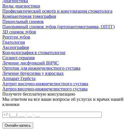
Диагностика
Виды диагностики
Профилактический осмотр и консультация стоматолога
Компьютерная томография
Прицельный снимок
Панорамный снимок зубов (ортопантомограмма, ОПТГ)
3D снимок зубов
Рентген зубов
Гнатология
Аксиография
Кондилография в стоматологии
Сплинт-терапия
Лечение дисфункций ВНЧС
Ортотик для нижнечелюстного сустава
Лечение бруксизма у взрослых
Аппарат Гербста
Артрит височно-нижнечелюстного сустава
Артроз височно-нижнечелюстного сустава
Получите бесплатную консультацию
Мы ответим на все ваши вопросы об услугах и врачах нашей
клиники
Онлайн-запись