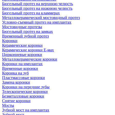
Бюгельный протез на верхнюю челюсть
Бюгельный протез на нижнюю челюсть
Бюгельный протез на кламмерах
Металлокерамический мостовидный протез
Условно-съемный протез на имплантах
Мостовидные протезы
Бюгельный протез на замках
Временный зубной протез
Коронки
Керамические коронки
Керамические коронки Е-мах
Циркониевые коронки
Металлокерамические коронки
Коронки на имплантах
Временные коронки
Коронка на зуб
Пластмассовые коронки
Замена коронки
Коронки на передние зубы
Телескопические коронки
Безметалловые коронки
Снятие коронки
Мосты
Зубной мост на имплантах
Зубной мост