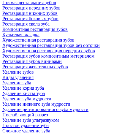
Прямая реставрация зубов
Реставрация передних зубов
Реставрация нижних зубов
Реставрация боковых зубов
Реставрация скола зуба
Композитная реставрация зубов
Культевая вкладка
Художественная реставрация зубов
Художественная реставрация зубов без обточки
Художественная реставрация передних зубов
Реставрация зубов композитным материалом
Реставрация зубов винирами
Реставрация жевательных зубов
Удаление зубов
Виды удаления
Удаление зуба
Удаление корня зуба
Удаление кисты зуба
Удаление зуба мудрости
Удаление нижнего зуба мудрости
Удаление ретинированного зуба мудрости
Послабляющий разрез
Удаление зуба ультразвуком
Простое удаление зуба
Сложное удаление зуба