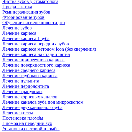
Чистка зубов у стоматолога
Профилактика
Реминерализация зубов
Фторирование зубов
Обучение гигиене полости рта
Лечение зубов
Лечение кариеса
Лечение кариеса 1 зуба
Лечение кариеса передних зубов
Лечение кариеса методом Icon (без сверления)
Лечение кариеса на стадии пятна
Лечение пришеечного кариеса
Лечение поверхностного кариеса
Лечение среднего кариеса
Лечение глубокого кариеса
Лечение пульпита
Лечение периодонтита
Лечение гранулемы
Лечение корневых каналов
Лечение каналов зуба под микроскопом
Лечение двухканального зуба
Лечение кисты
Постановка пломбы
Пломба на передний зуб
Установка световой пломбы