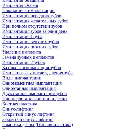
Импланты Straumann
Импланты Osstem
Показания к имплантации
Имплантация передних зубов
Имплантация жевательных зубов
При полном отсутствии зубов
Имплантация зубов за один день
Имплантация 1 зуба
Имплантация верхних зубов
Имплантация нижних зубов
Удаление импланта
Замена зубных имплантов
Имплантация 2 зубов
Базальная имплантация зубов
Имплант сразу после удаления зуба
Виды имплантации
Одномоментная имплантация
Одноэтапная имплантация
Двухэтапная имплантация зубов
При недостатке кости или десны
Костная пластика
Синус-лифтинг
Открытый синус-лифтинг
Закрытый синус-лифтинг
Пластика десны (Гингивопластика)