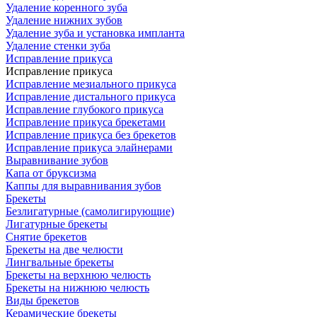
Удаление коренного зуба
Удаление нижних зубов
Удаление зуба и установка импланта
Удаление стенки зуба
Исправление прикуса
Исправление прикуса
Исправление мезиального прикуса
Исправление дистального прикуса
Исправление глубокого прикуса
Исправление прикуса брекетами
Исправление прикуса без брекетов
Исправление прикуса элайнерами
Выравнивание зубов
Капа от бруксизма
Каппы для выравнивания зубов
Брекеты
Безлигатурные (самолигирующие)
Лигатурные брекеты
Снятие брекетов
Брекеты на две челюсти
Лингвальные брекеты
Брекеты на верхнюю челюсть
Брекеты на нижнюю челюсть
Виды брекетов
Керамические брекеты