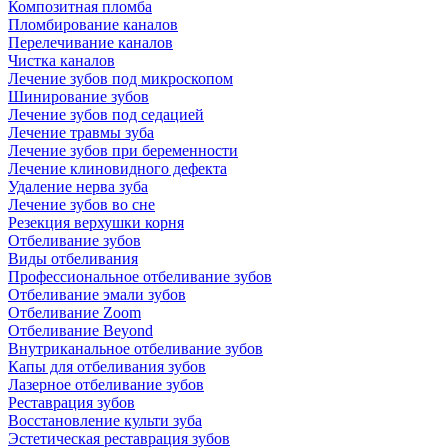
Композитная пломба
Пломбирование каналов
Перелечивание каналов
Чистка каналов
Лечение зубов под микроскопом
Шинирование зубов
Лечение зубов под седацией
Лечение травмы зуба
Лечение зубов при беременности
Лечение клиновидного дефекта
Удаление нерва зуба
Лечение зубов во сне
Резекция верхушки корня
Отбеливание зубов
Виды отбеливания
Профессиональное отбеливание зубов
Отбеливание эмали зубов
Отбеливание Zoom
Отбеливание Beyond
Внутриканальное отбеливание зубов
Капы для отбеливания зубов
Лазерное отбеливание зубов
Реставрация зубов
Восстановление культи зуба
Эстетическая реставрация зубов