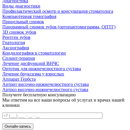
Диагностика
Виды диагностики
Профилактический осмотр и консультация стоматолога
Компьютерная томография
Прицельный снимок
Панорамный снимок зубов (ортопантомограмма, ОПТГ)
3D снимок зубов
Рентген зубов
Гнатология
Аксиография
Кондилография в стоматологии
Сплинт-терапия
Лечение дисфункций ВНЧС
Ортотик для нижнечелюстного сустава
Лечение бруксизма у взрослых
Аппарат Гербста
Артрит височно-нижнечелюстного сустава
Артроз височно-нижнечелюстного сустава
Получите бесплатную консультацию
Мы ответим на все ваши вопросы об услугах и врачах нашей
клиники
Онлайн-запись