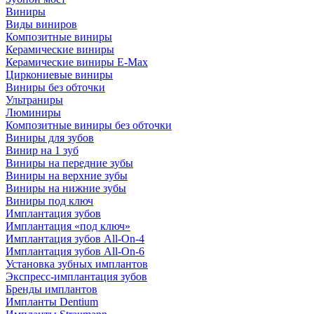
Виниры
Виды виниров
Композитные виниры
Керамические виниры
Керамические виниры E-Max
Циркониевые виниры
Виниры без обточки
Ультраниры
Люминиры
Композитные виниры без обточки
Виниры для зубов
Винир на 1 зуб
Виниры на передние зубы
Виниры на верхние зубы
Виниры на нижние зубы
Виниры под ключ
Имплантация зубов
Имплантация «под ключ»
Имплантация зубов All-On-4
Имплантация зубов All-On-6
Установка зубных имплантов
Экспресс-имплантация зубов
Бренды имплантов
Импланты Dentium