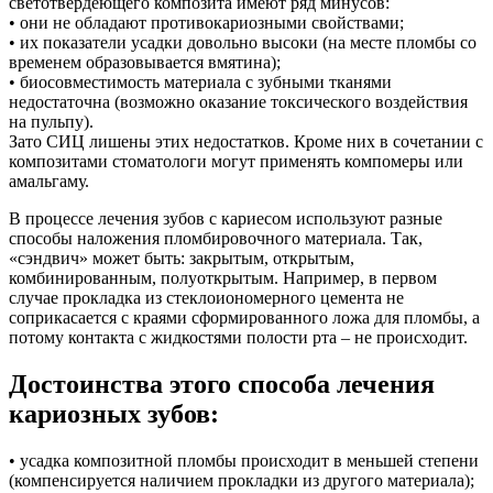
светотвердеющего композита имеют ряд минусов:
• они не обладают противокариозными свойствами;
• их показатели усадки довольно высоки (на месте пломбы со
временем образовывается вмятина);
• биосовместимость материала с зубными тканями
недостаточна (возможно оказание токсического воздействия
на пульпу).
Зато СИЦ лишены этих недостатков. Кроме них в сочетании с
композитами стоматологи могут применять компомеры или
амальгаму.
В процессе лечения зубов с кариесом используют разные
способы наложения пломбировочного материала. Так,
«сэндвич» может быть: закрытым, открытым,
комбинированным, полуоткрытым. Например, в первом
случае прокладка из стеклоиономерного цемента не
соприкасается с краями сформированного ложа для пломбы, а
потому контакта с жидкостями полости рта – не происходит.
Достоинства этого способа лечения
кариозных зубов:
• усадка композитной пломбы происходит в меньшей степени
(компенсируется наличием прокладки из другого материала);