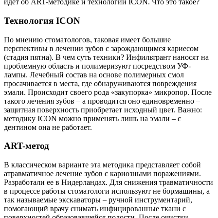
идет об ART-методике и технологии ICON. Что это такое?
Технология ICON
По мнению стоматологов, таковая имеет большие
перспективы в лечении зубов с зарождающимся кариесом
(стадия пятна). В чем суть техники? Инфильтрант наносят на
проблемную область и полимеризуют посредством УФ-
лампы. Лечебный состав на основе полимерных смол
просачивается в места, где обнаруживаются повреждения
эмали. Происходит своего рода «закупорка» микропор. После
такого лечения зубов – а проводится оно единовременно –
защитная поверхность приобретает исходный цвет. Важно:
методику ICON можно применять лишь на эмали – с
дентином она не работает.
ART-метод
В классическом варианте эта методика представляет собой
атравматичное лечение зубов с кариозными поражениями.
Разработали ее в Нидерландах. Для снижения травматичности
в процессе работы стоматологи используют не бормашины, а
так называемые экскаваторы – ручной инструментарий,
помогающий врачу снимать инфицированные ткани с
поверхностей образовавшейся полости. После очистки