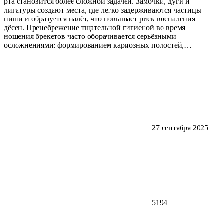
рта становится более сложной задачей. Замочки, дуги и
лигатуры создают места, где легко задерживаются частицы
пищи и образуется налёт, что повышает риск воспаления
дёсен. Пренебрежение тщательной гигиеной во время
ношения брекетов часто оборачивается серьёзными
осложнениями: формированием кариозных полостей,…
27 сентября 2025
5194