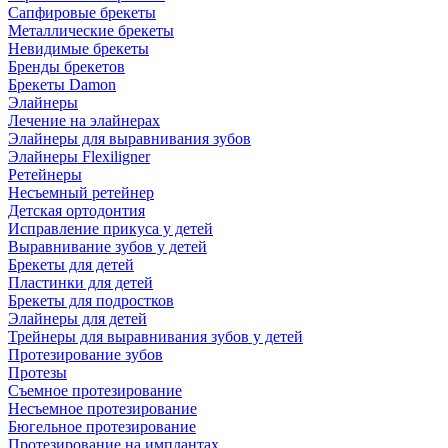
Сапфировые брекеты
Металлические брекеты
Невидимые брекеты
Бренды брекетов
Брекеты Damon
Элайнеры
Лечение на элайнерах
Элайнеры для выравнивания зубов
Элайнеры Flexiligner
Ретейнеры
Несъемный ретейнер
Детская ортодонтия
Исправление прикуса у детей
Выравнивание зубов у детей
Брекеты для детей
Пластинки для детей
Брекеты для подростков
Элайнеры для детей
Трейнеры для выравнивания зубов у детей
Протезирование зубов
Протезы
Съемное протезирование
Несъемное протезирование
Бюгельное протезирование
Протезирование на имплантах