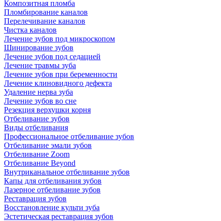
Композитная пломба
Пломбирование каналов
Перелечивание каналов
Чистка каналов
Лечение зубов под микроскопом
Шинирование зубов
Лечение зубов под седацией
Лечение травмы зуба
Лечение зубов при беременности
Лечение клиновидного дефекта
Удаление нерва зуба
Лечение зубов во сне
Резекция верхушки корня
Отбеливание зубов
Виды отбеливания
Профессиональное отбеливание зубов
Отбеливание эмали зубов
Отбеливание Zoom
Отбеливание Beyond
Внутриканальное отбеливание зубов
Капы для отбеливания зубов
Лазерное отбеливание зубов
Реставрация зубов
Восстановление культи зуба
Эстетическая реставрация зубов