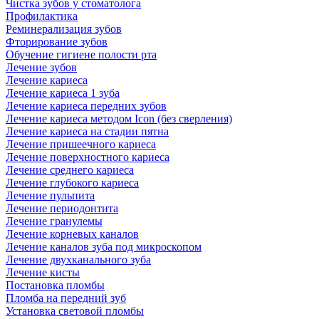
Чистка зубов у стоматолога
Профилактика
Реминерализация зубов
Фторирование зубов
Обучение гигиене полости рта
Лечение зубов
Лечение кариеса
Лечение кариеса 1 зуба
Лечение кариеса передних зубов
Лечение кариеса методом Icon (без сверления)
Лечение кариеса на стадии пятна
Лечение пришеечного кариеса
Лечение поверхностного кариеса
Лечение среднего кариеса
Лечение глубокого кариеса
Лечение пульпита
Лечение периодонтита
Лечение гранулемы
Лечение корневых каналов
Лечение каналов зуба под микроскопом
Лечение двухканального зуба
Лечение кисты
Постановка пломбы
Пломба на передний зуб
Установка световой пломбы