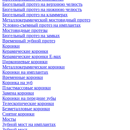
Бюгельный протез на верхнюю челюсть
Бюгельный протез на нижнюю челюсть
Бюгельный протез на кламмерах
Металлокерамический мостовидный протез
Условно-съемный протез на имплантах
Мостовидные протезы
Бюгельный протез на замках
Временный зубной протез
Коронки
Керамические коронки
Керамические коронки Е-мах
Циркониевые коронки
Металлокерамические коронки
Коронки на имплантах
Временные коронки
Коронка на зуб
Пластмассовые коронки
Замена коронки
Коронки на передние зубы
Телескопические коронки
Безметалловые коронки
Снятие коронки
Мосты
Зубной мост на имплантах
Зубной мост