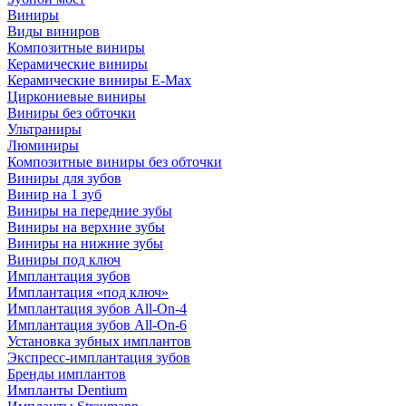
Виниры
Виды виниров
Композитные виниры
Керамические виниры
Керамические виниры E-Max
Циркониевые виниры
Виниры без обточки
Ультраниры
Люминиры
Композитные виниры без обточки
Виниры для зубов
Винир на 1 зуб
Виниры на передние зубы
Виниры на верхние зубы
Виниры на нижние зубы
Виниры под ключ
Имплантация зубов
Имплантация «под ключ»
Имплантация зубов All-On-4
Имплантация зубов All-On-6
Установка зубных имплантов
Экспресс-имплантация зубов
Бренды имплантов
Импланты Dentium