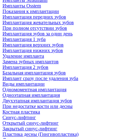
Импланты Straumann
Импланты Osstem
Показания к имплантации
Имплантация передних зубов
Имплантация жевательных зубов
При полном отсутствии зубов
Имплантация зубов за один день
Имплантация 1 зуба
Имплантация верхних зубов
Имплантация нижних зубов
Удаление импланта
Замена зубных имплантов
Имплантация 2 зубов
Базальная имплантация зубов
Имплант сразу после удаления зуба
Виды имплантации
Одномоментная имплантация
Одноэтапная имплантация
Двухэтапная имплантация зубов
При недостатке кости или десны
Костная пластика
Синус-лифтинг
Открытый синус-лифтинг
Закрытый синус-лифтинг
Пластика десны (Гингивопластика)