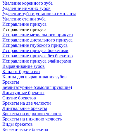
Удаление коренного зуба
Удаление нижних зубов
Удаление зуба и установка импланта
Удаление стенки зуба
Исправление прикуса
Исправление прикуса
Исправление мезиального прикуса
Исправление дистального прикуса
Исправление глубокого прикуса
Исправление прикуса брекетами
Исправление прикуса без брекетов
Исправление прикуса элайнерами
Выравнивание зубов
Капа от бруксизма
Каппы для выравнивания зубов
Брекеты
Безлигатурные (самолигирующие)
Лигатурные брекеты
Снятие брекетов
Брекеты на две челюсти
Лингвальные брекеты
Брекеты на верхнюю челюсть
Брекеты на нижнюю челюсть
Виды брекетов
Керамические брекеты