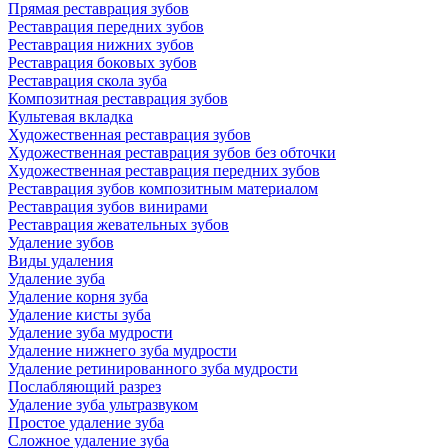
Прямая реставрация зубов
Реставрация передних зубов
Реставрация нижних зубов
Реставрация боковых зубов
Реставрация скола зуба
Композитная реставрация зубов
Культевая вкладка
Художественная реставрация зубов
Художественная реставрация зубов без обточки
Художественная реставрация передних зубов
Реставрация зубов композитным материалом
Реставрация зубов винирами
Реставрация жевательных зубов
Удаление зубов
Виды удаления
Удаление зуба
Удаление корня зуба
Удаление кисты зуба
Удаление зуба мудрости
Удаление нижнего зуба мудрости
Удаление ретинированного зуба мудрости
Послабляющий разрез
Удаление зуба ультразвуком
Простое удаление зуба
Сложное удаление зуба