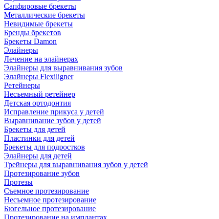
Сапфировые брекеты
Металлические брекеты
Невидимые брекеты
Бренды брекетов
Брекеты Damon
Элайнеры
Лечение на элайнерах
Элайнеры для выравнивания зубов
Элайнеры Flexiligner
Ретейнеры
Несъемный ретейнер
Детская ортодонтия
Исправление прикуса у детей
Выравнивание зубов у детей
Брекеты для детей
Пластинки для детей
Брекеты для подростков
Элайнеры для детей
Трейнеры для выравнивания зубов у детей
Протезирование зубов
Протезы
Съемное протезирование
Несъемное протезирование
Бюгельное протезирование
Протезирование на имплантах