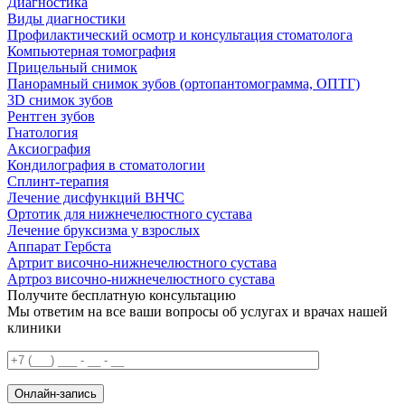
Диагностика
Виды диагностики
Профилактический осмотр и консультация стоматолога
Компьютерная томография
Прицельный снимок
Панорамный снимок зубов (ортопантомограмма, ОПТГ)
3D снимок зубов
Рентген зубов
Гнатология
Аксиография
Кондилография в стоматологии
Сплинт-терапия
Лечение дисфункций ВНЧС
Ортотик для нижнечелюстного сустава
Лечение бруксизма у взрослых
Аппарат Гербста
Артрит височно-нижнечелюстного сустава
Артроз височно-нижнечелюстного сустава
Получите бесплатную консультацию
Мы ответим на все ваши вопросы об услугах и врачах нашей
клиники
Онлайн-запись