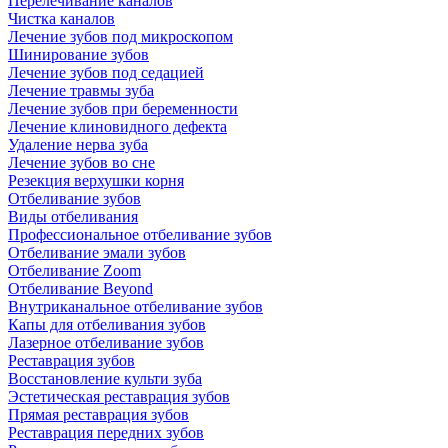
Перелечивание каналов
Чистка каналов
Лечение зубов под микроскопом
Шинирование зубов
Лечение зубов под седацией
Лечение травмы зуба
Лечение зубов при беременности
Лечение клиновидного дефекта
Удаление нерва зуба
Лечение зубов во сне
Резекция верхушки корня
Отбеливание зубов
Виды отбеливания
Профессиональное отбеливание зубов
Отбеливание эмали зубов
Отбеливание Zoom
Отбеливание Beyond
Внутриканальное отбеливание зубов
Капы для отбеливания зубов
Лазерное отбеливание зубов
Реставрация зубов
Восстановление культи зуба
Эстетическая реставрация зубов
Прямая реставрация зубов
Реставрация передних зубов