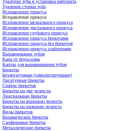
Удаление зуба и установка импланта
Удаление стенки зуба
Исправление прикуса
Исправление прикуса
Исправление мезиального прикуса
Исправление дистального прикуса
Исправление глубокого прикуса
Исправление прикуса брекетами
Исправление прикуса без брекетов
Исправление прикуса элайнерами
Выравнивание зубов
Капа от бруксизма
Каппы для выравнивания зубов
Брекеты
Безлигатурные (самолигирующие)
Лигатурные брекеты
Снятие брекетов
Брекеты на две челюсти
Лингвальные брекеты
Брекеты на верхнюю челюсть
Брекеты на нижнюю челюсть
Виды брекетов
Керамические брекеты
Сапфировые брекеты
Металлические брекеты