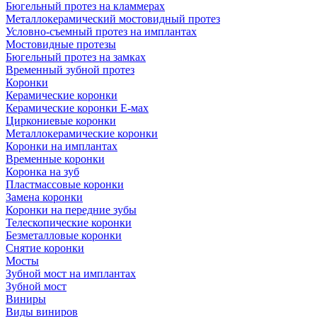
Бюгельный протез на кламмерах
Металлокерамический мостовидный протез
Условно-съемный протез на имплантах
Мостовидные протезы
Бюгельный протез на замках
Временный зубной протез
Коронки
Керамические коронки
Керамические коронки Е-мах
Циркониевые коронки
Металлокерамические коронки
Коронки на имплантах
Временные коронки
Коронка на зуб
Пластмассовые коронки
Замена коронки
Коронки на передние зубы
Телескопические коронки
Безметалловые коронки
Снятие коронки
Мосты
Зубной мост на имплантах
Зубной мост
Виниры
Виды виниров