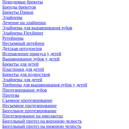
Невидимые брекеты
Бренды брекетов
Брекеты Damon
Элайнеры
Лечение на элайнерах
Элайнеры для выравнивания зубов
Элайнеры Flexiligner
Ретейнеры
Несъемный ретейнер
Детская ортодонтия
Исправление прикуса у детей
Выравнивание зубов у детей
Брекеты для детей
Пластинки для детей
Брекеты для подростков
Элайнеры для детей
Трейнеры для выравнивания зубов у детей
Протезирование зубов
Протезы
Съемное протезирование
Несъемное протезирование
Бюгельное протезирование
Протезирование на имплантах
Бюгельный протез на верхнюю челюсть
Бюгельный протез на нижнюю челюсть