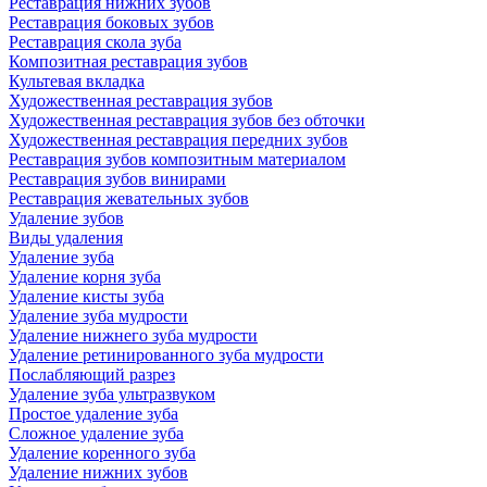
Реставрация нижних зубов
Реставрация боковых зубов
Реставрация скола зуба
Композитная реставрация зубов
Культевая вкладка
Художественная реставрация зубов
Художественная реставрация зубов без обточки
Художественная реставрация передних зубов
Реставрация зубов композитным материалом
Реставрация зубов винирами
Реставрация жевательных зубов
Удаление зубов
Виды удаления
Удаление зуба
Удаление корня зуба
Удаление кисты зуба
Удаление зуба мудрости
Удаление нижнего зуба мудрости
Удаление ретинированного зуба мудрости
Послабляющий разрез
Удаление зуба ультразвуком
Простое удаление зуба
Сложное удаление зуба
Удаление коренного зуба
Удаление нижних зубов