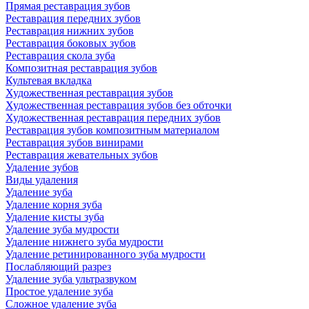
Прямая реставрация зубов
Реставрация передних зубов
Реставрация нижних зубов
Реставрация боковых зубов
Реставрация скола зуба
Композитная реставрация зубов
Культевая вкладка
Художественная реставрация зубов
Художественная реставрация зубов без обточки
Художественная реставрация передних зубов
Реставрация зубов композитным материалом
Реставрация зубов винирами
Реставрация жевательных зубов
Удаление зубов
Виды удаления
Удаление зуба
Удаление корня зуба
Удаление кисты зуба
Удаление зуба мудрости
Удаление нижнего зуба мудрости
Удаление ретинированного зуба мудрости
Послабляющий разрез
Удаление зуба ультразвуком
Простое удаление зуба
Сложное удаление зуба