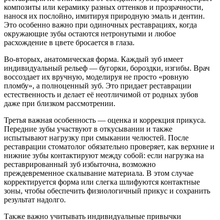
композиты или керамику разных оттенков и прозрачности,
нанося их послойно, имитируя природную эмаль и дентин.
Это особенно важно при одиночных реставрациях, когда
окружающие зубы остаются нетронутыми и любое
расхождение в цвете бросается в глаза.
Во-вторых, анатомическая форма. Каждый зуб имеет
индивидуальный рельеф — бугорки, бороздки, изгибы. Врач
воссоздает их вручную, моделируя не просто «ровную
пломбу», а полноценный зуб. Это придает реставрации
естественность и делает её неотличимой от родных зубов
даже при близком рассмотрении.
Третья важная особенность — оценка и коррекция прикуса.
Передние зубы участвуют в откусывании и также
испытывают нагрузку при смыкании челюстей. После
реставрации стоматолог обязательно проверяет, как верхние и
нижние зубы контактируют между собой: если нагрузка на
реставрированный зуб избыточна, возможно
преждевременное скалывание материала. В этом случае
корректируется форма или слегка шлифуются контактные
зоны, чтобы обеспечить физиологичный прикус и сохранить
результат надолго.
Также важно учитывать индивидуальные привычки