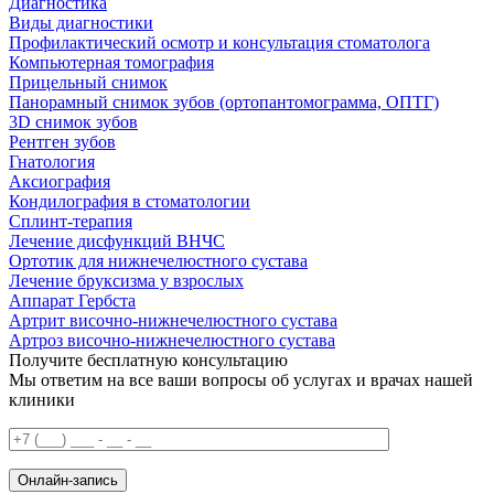
Диагностика
Виды диагностики
Профилактический осмотр и консультация стоматолога
Компьютерная томография
Прицельный снимок
Панорамный снимок зубов (ортопантомограмма, ОПТГ)
3D снимок зубов
Рентген зубов
Гнатология
Аксиография
Кондилография в стоматологии
Сплинт-терапия
Лечение дисфункций ВНЧС
Ортотик для нижнечелюстного сустава
Лечение бруксизма у взрослых
Аппарат Гербста
Артрит височно-нижнечелюстного сустава
Артроз височно-нижнечелюстного сустава
Получите бесплатную консультацию
Мы ответим на все ваши вопросы об услугах и врачах нашей
клиники
Онлайн-запись