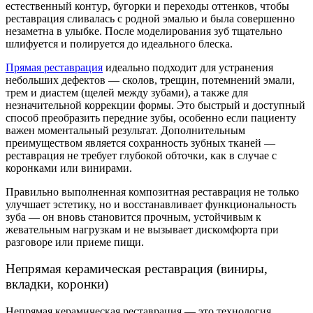
естественный контур, бугорки и переходы оттенков, чтобы
реставрация сливалась с родной эмалью и была совершенно
незаметна в улыбке. После моделирования зуб тщательно
шлифуется и полируется до идеального блеска.
Прямая реставрация
идеально подходит для устранения
небольших дефектов — сколов, трещин, потемнений эмали,
трем и диастем (щелей между зубами), а также для
незначительной коррекции формы. Это быстрый и доступный
способ преобразить передние зубы, особенно если пациенту
важен моментальный результат. Дополнительным
преимуществом является сохранность зубных тканей —
реставрация не требует глубокой обточки, как в случае с
коронками или винирами.
Правильно выполненная композитная реставрация не только
улучшает эстетику, но и восстанавливает функциональность
зуба — он вновь становится прочным, устойчивым к
жевательным нагрузкам и не вызывает дискомфорта при
разговоре или приеме пищи.
Непрямая керамическая реставрация (виниры,
вкладки, коронки)
Непрямая керамическая реставрация — это технология