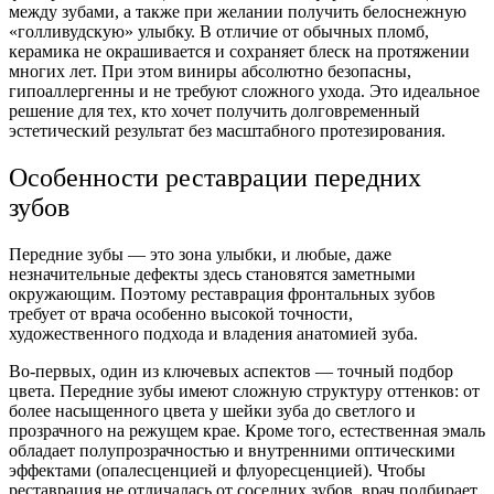
между зубами, а также при желании получить белоснежную
«голливудскую» улыбку. В отличие от обычных пломб,
керамика не окрашивается и сохраняет блеск на протяжении
многих лет. При этом виниры абсолютно безопасны,
гипоаллергенны и не требуют сложного ухода. Это идеальное
решение для тех, кто хочет получить долговременный
эстетический результат без масштабного протезирования.
Особенности реставрации передних
зубов
Передние зубы — это зона улыбки, и любые, даже
незначительные дефекты здесь становятся заметными
окружающим. Поэтому реставрация фронтальных зубов
требует от врача особенно высокой точности,
художественного подхода и владения анатомией зуба.
Во-первых, один из ключевых аспектов — точный подбор
цвета. Передние зубы имеют сложную структуру оттенков: от
более насыщенного цвета у шейки зуба до светлого и
прозрачного на режущем крае. Кроме того, естественная эмаль
обладает полупрозрачностью и внутренними оптическими
эффектами (опалесценцией и флуоресценцией). Чтобы
реставрация не отличалась от соседних зубов, врач подбирает