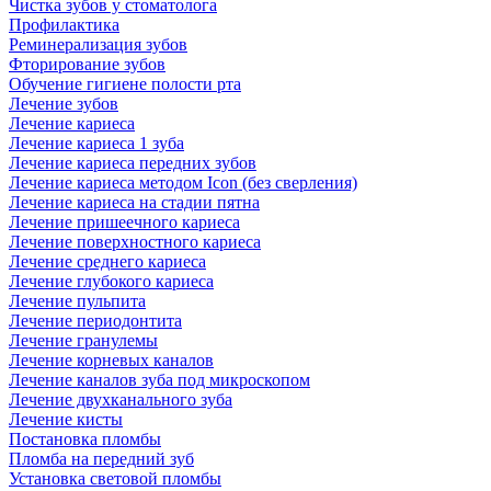
Чистка зубов у стоматолога
Профилактика
Реминерализация зубов
Фторирование зубов
Обучение гигиене полости рта
Лечение зубов
Лечение кариеса
Лечение кариеса 1 зуба
Лечение кариеса передних зубов
Лечение кариеса методом Icon (без сверления)
Лечение кариеса на стадии пятна
Лечение пришеечного кариеса
Лечение поверхностного кариеса
Лечение среднего кариеса
Лечение глубокого кариеса
Лечение пульпита
Лечение периодонтита
Лечение гранулемы
Лечение корневых каналов
Лечение каналов зуба под микроскопом
Лечение двухканального зуба
Лечение кисты
Постановка пломбы
Пломба на передний зуб
Установка световой пломбы