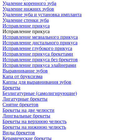
Удаление коренного зуба
Удаление нижних зубов
Удаление зуба и установка импланта
Удаление стенки зуба
Исправление прикуса
Исправление прикуса
Исправление мезиального прикуса
Исправление дистального прикуса
Исправление глубокого прикуса
Исправление прикуса брекетами
Исправление прикуса без брекетов
Исправление прикуса элайнерами
Выравнивание зубов
Капа от бруксизма
Каппы для выравнивания зубов
Брекеты
Безлигатурные (самолигирующие)
Лигатурные брекеты
Снятие брекетов
Брекеты на две челюсти
Лингвальные брекеты
Брекеты на верхнюю челюсть
Брекеты на нижнюю челюсть
Виды брекетов
Керамические брекеты