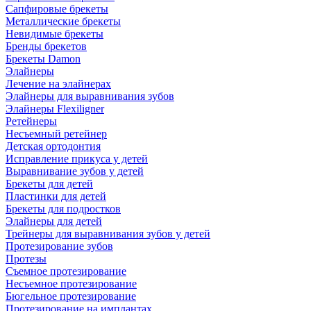
Сапфировые брекеты
Металлические брекеты
Невидимые брекеты
Бренды брекетов
Брекеты Damon
Элайнеры
Лечение на элайнерах
Элайнеры для выравнивания зубов
Элайнеры Flexiligner
Ретейнеры
Несъемный ретейнер
Детская ортодонтия
Исправление прикуса у детей
Выравнивание зубов у детей
Брекеты для детей
Пластинки для детей
Брекеты для подростков
Элайнеры для детей
Трейнеры для выравнивания зубов у детей
Протезирование зубов
Протезы
Съемное протезирование
Несъемное протезирование
Бюгельное протезирование
Протезирование на имплантах