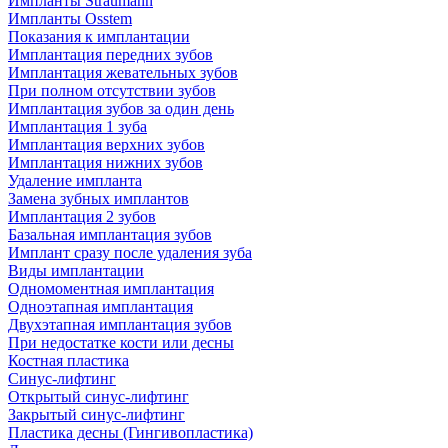
Импланты Straumann
Импланты Osstem
Показания к имплантации
Имплантация передних зубов
Имплантация жевательных зубов
При полном отсутствии зубов
Имплантация зубов за один день
Имплантация 1 зуба
Имплантация верхних зубов
Имплантация нижних зубов
Удаление импланта
Замена зубных имплантов
Имплантация 2 зубов
Базальная имплантация зубов
Имплант сразу после удаления зуба
Виды имплантации
Одномоментная имплантация
Одноэтапная имплантация
Двухэтапная имплантация зубов
При недостатке кости или десны
Костная пластика
Синус-лифтинг
Открытый синус-лифтинг
Закрытый синус-лифтинг
Пластика десны (Гингивопластика)