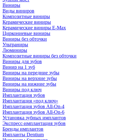
Виниры
Виды виниров
Композитные виниры
Керамические виниры
Керамические виниры E-Max
Циркониевые виниры
Виниры без обточки
Ультраниры
Люминиры
Композитные виниры без обточки
Виниры для зубов
Винир на 1 зуб
Виниры на передние зубы
Виниры на верхние зубы
Виниры на нижние зубы
Виниры под ключ
Имплантация зубов
Имплантация «под ключ»
Имплантация зубов All-On-4
Имплантация зубов All-On-6
Установка зубных имплантов
Экспресс-имплантация зубов
Бренды имплантов
Импланты Dentium