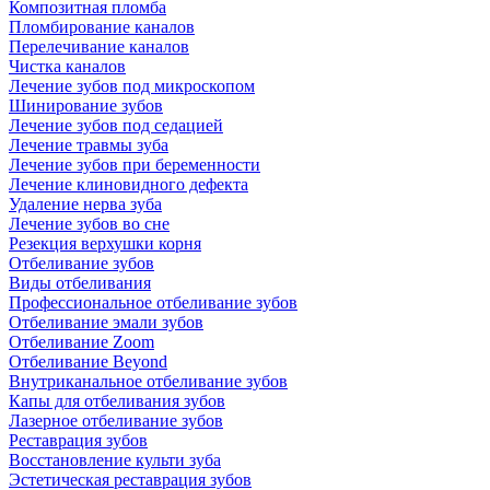
Композитная пломба
Пломбирование каналов
Перелечивание каналов
Чистка каналов
Лечение зубов под микроскопом
Шинирование зубов
Лечение зубов под седацией
Лечение травмы зуба
Лечение зубов при беременности
Лечение клиновидного дефекта
Удаление нерва зуба
Лечение зубов во сне
Резекция верхушки корня
Отбеливание зубов
Виды отбеливания
Профессиональное отбеливание зубов
Отбеливание эмали зубов
Отбеливание Zoom
Отбеливание Beyond
Внутриканальное отбеливание зубов
Капы для отбеливания зубов
Лазерное отбеливание зубов
Реставрация зубов
Восстановление культи зуба
Эстетическая реставрация зубов