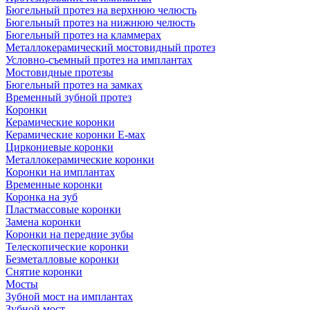
Бюгельный протез на верхнюю челюсть
Бюгельный протез на нижнюю челюсть
Бюгельный протез на кламмерах
Металлокерамический мостовидный протез
Условно-съемный протез на имплантах
Мостовидные протезы
Бюгельный протез на замках
Временный зубной протез
Коронки
Керамические коронки
Керамические коронки Е-мах
Циркониевые коронки
Металлокерамические коронки
Коронки на имплантах
Временные коронки
Коронка на зуб
Пластмассовые коронки
Замена коронки
Коронки на передние зубы
Телескопические коронки
Безметалловые коронки
Снятие коронки
Мосты
Зубной мост на имплантах
Зубной мост