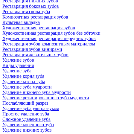
Реставрация нижних зубов
Реставрация боковых зубов
Реставрация скола зуба
Композитная реставрация зубов
Культевая вкладка
Художественная реставрация зубов
Художественная реставрация зубов без обточки
Художественная реставрация передних зубов
Реставрация зубов композитным материалом
Реставрация зубов винирами
Реставрация жевательных зубов
Удаление зубов
Виды удаления
Удаление зуба
Удаление корня зуба
Удаление кисты зуба
Удаление зуба мудрости
Удаление нижнего зуба мудрости
Удаление ретинированного зуба мудрости
Послабляющий разрез
Удаление зуба ультразвуком
Простое удаление зуба
Сложное удаление зуба
Удаление коренного зуба
Удаление нижних зубов