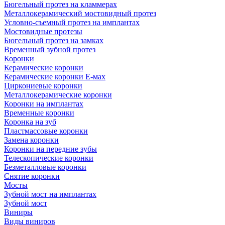
Бюгельный протез на кламмерах
Металлокерамический мостовидный протез
Условно-съемный протез на имплантах
Мостовидные протезы
Бюгельный протез на замках
Временный зубной протез
Коронки
Керамические коронки
Керамические коронки Е-мах
Циркониевые коронки
Металлокерамические коронки
Коронки на имплантах
Временные коронки
Коронка на зуб
Пластмассовые коронки
Замена коронки
Коронки на передние зубы
Телескопические коронки
Безметалловые коронки
Снятие коронки
Мосты
Зубной мост на имплантах
Зубной мост
Виниры
Виды виниров