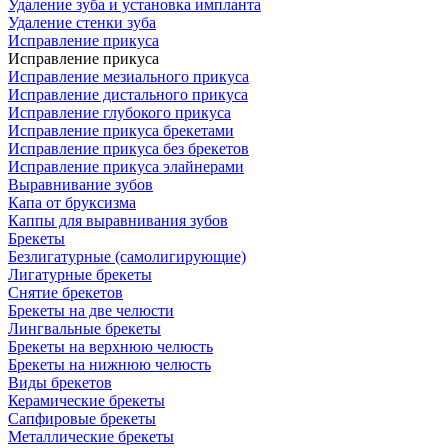
Удаление зуба и установка импланта
Удаление стенки зуба
Исправление прикуса
Исправление прикуса
Исправление мезиального прикуса
Исправление дистального прикуса
Исправление глубокого прикуса
Исправление прикуса брекетами
Исправление прикуса без брекетов
Исправление прикуса элайнерами
Выравнивание зубов
Капа от бруксизма
Каппы для выравнивания зубов
Брекеты
Безлигатурные (самолигирующие)
Лигатурные брекеты
Снятие брекетов
Брекеты на две челюсти
Лингвальные брекеты
Брекеты на верхнюю челюсть
Брекеты на нижнюю челюсть
Виды брекетов
Керамические брекеты
Сапфировые брекеты
Металлические брекеты