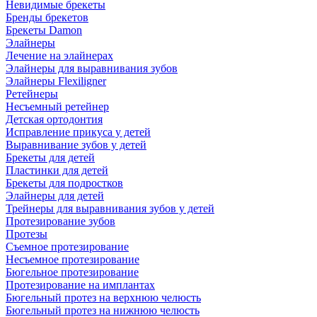
Невидимые брекеты
Бренды брекетов
Брекеты Damon
Элайнеры
Лечение на элайнерах
Элайнеры для выравнивания зубов
Элайнеры Flexiligner
Ретейнеры
Несъемный ретейнер
Детская ортодонтия
Исправление прикуса у детей
Выравнивание зубов у детей
Брекеты для детей
Пластинки для детей
Брекеты для подростков
Элайнеры для детей
Трейнеры для выравнивания зубов у детей
Протезирование зубов
Протезы
Съемное протезирование
Несъемное протезирование
Бюгельное протезирование
Протезирование на имплантах
Бюгельный протез на верхнюю челюсть
Бюгельный протез на нижнюю челюсть