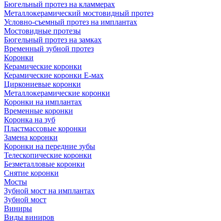
Бюгельный протез на кламмерах
Металлокерамический мостовидный протез
Условно-съемный протез на имплантах
Мостовидные протезы
Бюгельный протез на замках
Временный зубной протез
Коронки
Керамические коронки
Керамические коронки Е-мах
Циркониевые коронки
Металлокерамические коронки
Коронки на имплантах
Временные коронки
Коронка на зуб
Пластмассовые коронки
Замена коронки
Коронки на передние зубы
Телескопические коронки
Безметалловые коронки
Снятие коронки
Мосты
Зубной мост на имплантах
Зубной мост
Виниры
Виды виниров