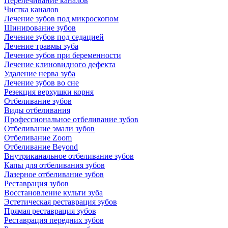
Перелечивание каналов
Чистка каналов
Лечение зубов под микроскопом
Шинирование зубов
Лечение зубов под седацией
Лечение травмы зуба
Лечение зубов при беременности
Лечение клиновидного дефекта
Удаление нерва зуба
Лечение зубов во сне
Резекция верхушки корня
Отбеливание зубов
Виды отбеливания
Профессиональное отбеливание зубов
Отбеливание эмали зубов
Отбеливание Zoom
Отбеливание Beyond
Внутриканальное отбеливание зубов
Капы для отбеливания зубов
Лазерное отбеливание зубов
Реставрация зубов
Восстановление культи зуба
Эстетическая реставрация зубов
Прямая реставрация зубов
Реставрация передних зубов