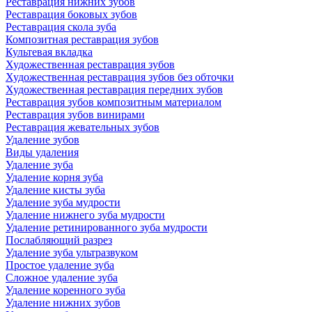
Реставрация нижних зубов
Реставрация боковых зубов
Реставрация скола зуба
Композитная реставрация зубов
Культевая вкладка
Художественная реставрация зубов
Художественная реставрация зубов без обточки
Художественная реставрация передних зубов
Реставрация зубов композитным материалом
Реставрация зубов винирами
Реставрация жевательных зубов
Удаление зубов
Виды удаления
Удаление зуба
Удаление корня зуба
Удаление кисты зуба
Удаление зуба мудрости
Удаление нижнего зуба мудрости
Удаление ретинированного зуба мудрости
Послабляющий разрез
Удаление зуба ультразвуком
Простое удаление зуба
Сложное удаление зуба
Удаление коренного зуба
Удаление нижних зубов