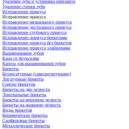
Удаление зуба и установка импланта
Удаление стенки зуба
Исправление прикуса
Исправление прикуса
Исправление мезиального прикуса
Исправление дистального прикуса
Исправление глубокого прикуса
Исправление прикуса брекетами
Исправление прикуса без брекетов
Исправление прикуса элайнерами
Выравнивание зубов
Капа от бруксизма
Каппы для выравнивания зубов
Брекеты
Безлигатурные (самолигирующие)
Лигатурные брекеты
Снятие брекетов
Брекеты на две челюсти
Лингвальные брекеты
Брекеты на верхнюю челюсть
Брекеты на нижнюю челюсть
Виды брекетов
Керамические брекеты
Сапфировые брекеты
Металлические брекеты