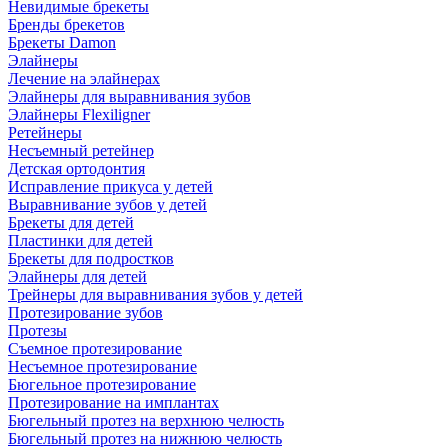
Невидимые брекеты
Бренды брекетов
Брекеты Damon
Элайнеры
Лечение на элайнерах
Элайнеры для выравнивания зубов
Элайнеры Flexiligner
Ретейнеры
Несъемный ретейнер
Детская ортодонтия
Исправление прикуса у детей
Выравнивание зубов у детей
Брекеты для детей
Пластинки для детей
Брекеты для подростков
Элайнеры для детей
Трейнеры для выравнивания зубов у детей
Протезирование зубов
Протезы
Съемное протезирование
Несъемное протезирование
Бюгельное протезирование
Протезирование на имплантах
Бюгельный протез на верхнюю челюсть
Бюгельный протез на нижнюю челюсть